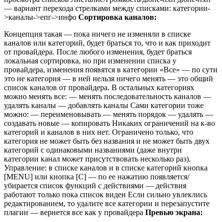
— вариант перехода стрелками между списками: категории-
>каналы->епг->инфо
Сортировка каналов:
Концепция такая — пока ничего не изменяли в списке
каналов или категорий, будет браться то, что и как приходит
от провайдера. После любого изменения, будет браться
локальная сортировка, но при изменении списка у
провайдера, изменения появятся в категории «Все» — по сути
это не категория — в ней нельзя ничего менять — это общий
список каналов от провайдера. В остальных категориях
можно менять все: — менять последовательность каналов —
удалять каналы — добавлять каналы Сами категории тоже
можно: — переименовывать — менять порядок — удалять —
создавать новые — копировать Никаких ограничений на к-во
категорий и каналов в них нет. Ограничено только, что
категория не может быть без названия и не может быть двух
категорий с одинаковыми названиями (даже внутри
категории канал может присутствовать несколько раз).
Управление: в списке каналов и в списке категорий кнопка
[MENU] или кнопка [C] — по ее нажатию появляется/
убирается список функций с действиями — действия
работают только пока список виден Если сильно увлеклись
редактированием, то удалите все категории и перезапустите
плагин — вернется все как у провайдера
Превью экрана: