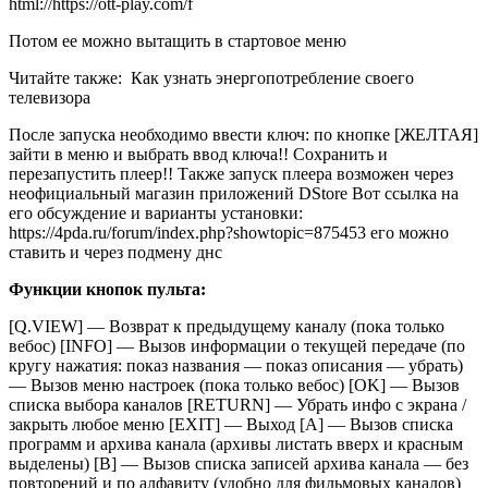
html://https://ott-play.com/f
Потом ее можно вытащить в стартовое меню
Читайте также:
Как узнать энергопотребление своего
телевизора
После запуска необходимо ввести ключ: по кнопке [ЖЕЛТАЯ]
зайти в меню и выбрать ввод ключа!! Сохранить и
перезапустить плеер!! Также запуск плеера возможен через
неофициальный магазин приложений DStore Вот ссылка на
его обсуждение и варианты установки:
https://4pda.ru/forum/index.php?showtopic=875453 его можно
ставить и через подмену днс
Функции кнопок пульта:
[Q.VIEW] — Возврат к предыдущему каналу (пока только
вебос) [INFO] — Вызов информации о текущей передаче (по
кругу нажатия: показ названия — показ описания — убрать)
— Вызов меню настроек (пока только вебос) [OK] — Вызов
списка выбора каналов [RETURN] — Убрать инфо с экрана /
закрыть любое меню [EXIT] — Выход [A] — Вызов списка
программ и архива канала (архивы листать вверх и красным
выделены) [В] — Вызов списка записей архива канала — без
повторений и по алфавиту (удобно для фильмовых каналов)