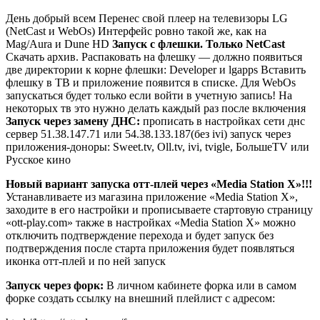
День добрый всем Перенес свой плеер на телевизоры LG
(NetCast и WebOs) Интерфейс ровно такой же, как на
Mag/Aura и Dune HD
Запуск с флешки. Только
NetCast
Скачать архив. Распаковать на флешку — должно появиться
две директории к корне флешки: Developer и lgapps Вставить
флешку в ТВ и приложение появится в списке. Для WebOs
запускаться будет только если войти в учетную запись! На
некоторых тв это нужно делать каждый раз после включения
Запуск через замену ДНС:
прописать в настройках сети днс
сервер 51.38.147.71 или 54.38.133.187(без ivi) запуск через
приложения-доноры: Sweet.tv, Oll.tv, ivi, tvigle, БольшеTV или
Русское кино
Новый вариант запуска отт-плей через «Media Station X»!!!
Устанавливаете из магазина приложение «Media Station X»,
заходите в его настройки и прописываете стартовую страницу
«ott-play.com» также в настройках «Media Station X» можно
отключить подтверждение перехода и будет запуск без
подтверждения после старта приложения будет появляться
иконка отт-плей и по ней запуск
Запуск через форк:
В личном кабинете форка или в самом
форке создать ссылку на внешний плейлист с адресом: