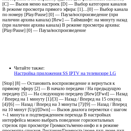
[C] — Вызов меню настроек [D] — Выбор категории каналов
В режиме просмотра прямого эфира: [1]…[0] — Выбор канала
по номеру [Play/Pause] [0] — Пауза/воспроизведение (при
наличии архива канала) [Rew] — Таймшифт: на минуту назад
(при наличии архива канала) В режиме просмотра архива:
[Play/Pause] [0] — Пауза/воспроизведение
Читайте также:
Настройка приложения SS IPTV на телевизоре LG
[Stop] [8] — Остановить воспроизведение и вернуться к
прямому эфиру [2] — В начало передачи / На предыдущую
передачу [5] — На следующую передачу [Rew]/[Fwd] — Назад
/ Вперед на 1 минуту [1]/[3] — Назад / Вперед на 15 секунд
[4]/[6] — Назад / Вперед на 3 минуты [7]/[9] — Назад / Вперед
на 10 минут [Up]/[Dwn] — Вызов диалога перемотки с шагом
+-1 минута и подтверждением перехода В настройках
интерфейса можно выбрать поведение горизонтальных
стрелок при просмотре Громкость/меню-инфо и в режиме
просмотра списков Листание/Громкость/дюне-пхп дюне-пхп