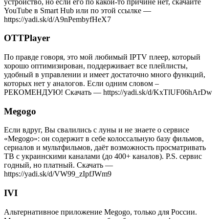
устройство, но если его по какой-то причине нет, скачайте
YouTube в Smart Hub или по этой ссылке —
https://yadi.sk/d/A9nPembyfHeX7
OTTPlayer
По правде говоря, это мой любимый IPTV плеер, который
хорошо оптимизирован, поддерживает все плейлисты,
удобный в управлении и имеет достаточно много функций,
которых нет у аналогов. Если одним словом –
РЕКОМЕНДУЮ! Скачать — https://yadi.sk/d/KxTlUF06hArDw
Megogo
Если вдруг, Вы свалились с луны и не знаете о сервисе
«Megogo»: он содержит в себе колоссальную базу фильмов,
сериалов и мультфильмов, даёт возможность просматривать
ТВ с украинскими каналами (до 400+ каналов). P.S. сервис
годный, но платный. Скачать —
https://yadi.sk/d/VW99_zIpfJWm9
IVI
Альтернативное приложение Megogo, только для России.