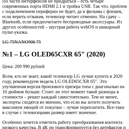
По части интерфейсов не придраться – есть четыре
современных порта HDMI 2.1 и тройка USB. Так что, проблем
с подключением периферии не будет, да и фильмы с флешек,
если верить отзывам, телевизор читает отменно. На сдачу –
Bluetooth, если предпочитаете
беспроводные аксессуары. Из
других особенностей – шустрая работа webOS и шикарный
пульт-указка.
LG 75NANO906 75
№1
–
LG OLED65CXR 65″ (2020)
Цена: 209 990 рублей
Всем, кто не знает, какой телевизор LG лучше купить в 2020
году, рекомендуем модель LG OLED65CXR 65″. Это
улучшенная версия бронзового призера топа с диагональю на
10 дюймов больше. Стоит ли этот момент такой разницы в
стоимости – решит каждый самостоятельно. Тем не менее,
эксперты сходятся во мнении,
что
если вы хотите получить
максимум эмоций от покупки – лучше переплатить. Все-таки
в случае с телевизорами размер имеет значение.
Особенно хочется отметить работу преобразования контента
низкого качества. В 4К он трансформируется без артефактов и