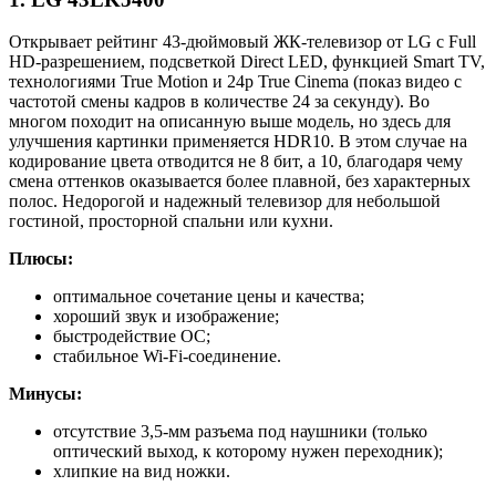
Открывает рейтинг 43-дюймовый ЖК-телевизор от LG с Full
HD-разрешением, подсветкой Direct LED, функцией Smart TV,
технологиями True Motion и 24p True Cinema (показ видео с
частотой смены кадров в количестве 24 за секунду). Во
многом походит на описанную выше модель, но здесь для
улучшения картинки применяется HDR10. В этом случае на
кодирование цвета отводится не 8 бит, а 10, благодаря чему
смена оттенков оказывается более плавной, без характерных
полос. Недорогой и надежный телевизор для небольшой
гостиной, просторной спальни или кухни.
Плюсы:
оптимальное сочетание цены и качества;
хороший звук и изображение;
быстродействие ОС;
стабильное Wi-Fi-соединение.
Минусы:
отсутствие 3,5-мм разъема под наушники (только
оптический выход, к которому нужен переходник);
хлипкие на вид ножки.