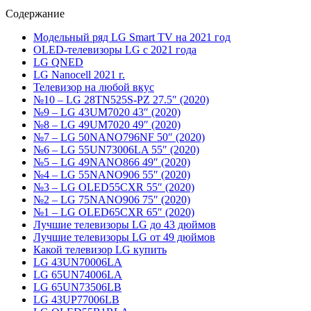
Содержание
Модельный ряд LG Smart TV на 2021 год
OLED-телевизоры LG с 2021 года
LG QNED
LG Nanocell 2021 г.
Телевизор на любой вкус
№10 – LG 28TN525S-PZ 27.5″ (2020)
№9 – LG 43UM7020 43″ (2020)
№8 – LG 49UM7020 49″ (2020)
№7 – LG 50NANO796NF 50″ (2020)
№6 – LG 55UN73006LA 55″ (2020)
№5 – LG 49NANO866 49″ (2020)
№4 – LG 55NANO906 55″ (2020)
№3 – LG OLED55CXR 55″ (2020)
№2 – LG 75NANO906 75″ (2020)
№1 – LG OLED65CXR 65″ (2020)
Лучшие телевизоры LG до 43 дюймов
Лучшие телевизоры LG от 49 дюймов
Какой телевизор LG купить
LG 43UN70006LA
LG 65UN74006LA
LG 65UN73506LB
LG 43UP77006LB