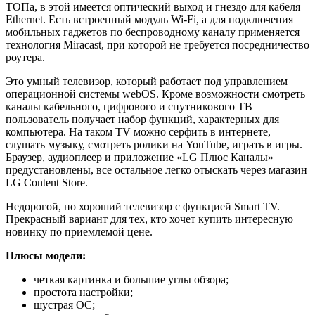
ТОПа, в этой имеется оптический выход и гнездо для кабеля
Ethernet. Есть встроенный модуль Wi-Fi, а для подключения
мобильных гаджетов по беспроводному каналу применяется
технология Miracast, при которой не требуется посредничество
роутера.
Это умный телевизор, который работает под управлением
операционной системы webOS. Кроме возможности смотреть
каналы кабельного, цифрового и спутникового ТВ
пользователь получает набор функций, характерных для
компьютера. На таком TV можно серфить в интернете,
слушать музыку, смотреть ролики на YouTube, играть в игры.
Браузер, аудиоплеер и приложение «LG Плюс Каналы»
предустановлены, все остальное легко отыскать через магазин
LG Content Store.
Недорогой, но хороший телевизор с функцией Smart TV.
Прекрасный вариант для тех, кто хочет купить интересную
новинку по приемлемой цене.
Плюсы модели:
четкая картинка и большие углы обзора;
простота настройки;
шустрая ОС;