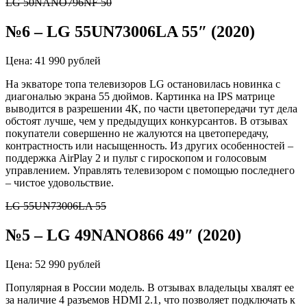
LG 50NANO796NF 50
№6
–
LG 55UN73006LA 55″ (2020)
Цена: 41 990 рублей
На экваторе топа телевизоров LG остановилась новинка с
диагональю экрана 55 дюймов. Картинка на IPS матрице
выводится в разрешении 4К, по части цветопередачи тут дела
обстоят лучше, чем у предыдущих конкурсантов. В отзывах
покупатели совершенно не жалуются на цветопередачу,
контрастность или насыщенность. Из других особенностей –
поддержка
AirPlay
2 и пульт с гироскопом и голосовым
управлением. Управлять телевизором с помощью последнего
– чистое удовольствие.
LG 55UN73006LA 55
№5
–
LG 49NANO866 49″ (2020)
Цена: 52 990 рублей
Популярная в России модель. В отзывах владельцы хвалят ее
за наличие 4 разъемов HDMI 2.1, что позволяет подключать к