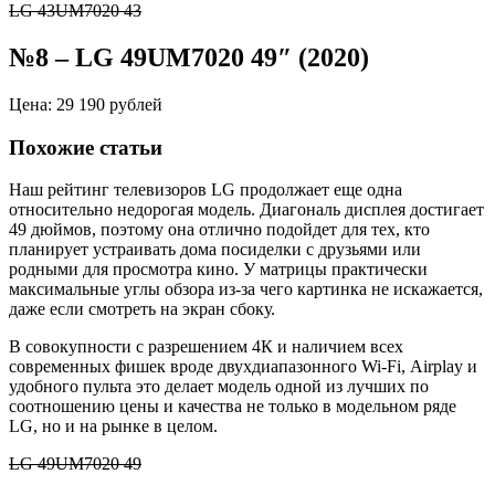
LG 43UM7020 43
№8
–
LG 49UM7020 49″ (2020)
Цена: 29 190 рублей
Похожие статьи
Наш рейтинг телевизоров LG продолжает еще одна
относительно недорогая модель. Диагональ дисплея достигает
49 дюймов, поэтому она отлично подойдет для тех, кто
планирует устраивать дома посиделки с друзьями или
родными для просмотра кино. У матрицы практически
максимальные углы обзора из-за чего картинка не искажается,
даже если смотреть на экран сбоку.
В совокупности с разрешением 4К и наличием всех
современных фишек вроде
двухдиапазонного
Wi-Fi
,
Airplay
и
удобного пульта это делает модель одной из лучших по
соотношению цены и качества не только в модельном ряде
LG, но и на рынке в целом.
LG 49UM7020 49