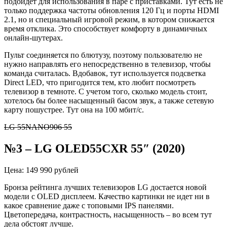
подойдет для использования в паре с приставками. Тут есть не
только поддержка частоты обновления 120 Гц и порты HDMI
2.1, но и специальный игровой режим, в котором снижается
время отклика. Это способствует комфорту в динамичных
онлайн-шутерах.
Пульт соединяется по блютузу, поэтому пользователю не
нужно направлять его непосредственно в телевизор, чтобы
команда считалась. Вдобавок, тут используется подсветка
Direct LED, что пригодится тем, кто любит посмотреть
телевизор в темноте. С учетом того, сколько модель стоит,
хотелось бы более насыщенный басом звук, а также сетевую
карту пошустрее. Тут она на 100 мбит/с.
LG 55NANO906 55
№3
–
LG OLED55CXR 55″ (2020)
Цена: 149 990 рублей
Бронза рейтинга лучших телевизоров LG достается новой
модели с OLED дисплеем. Качество картинки не идет ни в
какое сравнение даже с топовыми IPS панелями.
Цветопередача, контрастность, насыщенность – во всем тут
дела обстоят лучше.