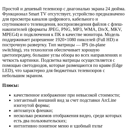
Простой и дешевый телевизор с диагональю экрана 24 дюйма.
Функционал Smart TV отсутствует, устройство предназначено
для просмотра каналов цифрового, кабельного и
спутникового телевидения, воспроизведения файлов с флеш-
накопителей (форматы JPEG, PNG, MP3, WMA, DivX, MKV,
MPEG4) и подключения к ПК в качестве монитора. Модель
поддерживает разрешение 1920×1080 пикселей (Full HD) и
построчную развертку. Тип матрицы — IPS (in-plane
switching), эта технология обеспечивает хорошую
цветопередачу, большие углы обзора во всех направлениях и
четкость картинки. Подсветка матрицы осуществляется с
помощью светодиодов, которые размещаются по краям (Edge
LED), что характерно для бюджетных телевизоров с
небольшим экраном.
Плюсы:
качественное изображение при невысокой стоимости;
элегантный внешний вид за счет подставки ArcLine
изогнутой формы;
автозапуск флешки;
несколько режимов отображения видео, среди которых
есть два пользовательских;
интуитивно понятное меню и удобный пульт