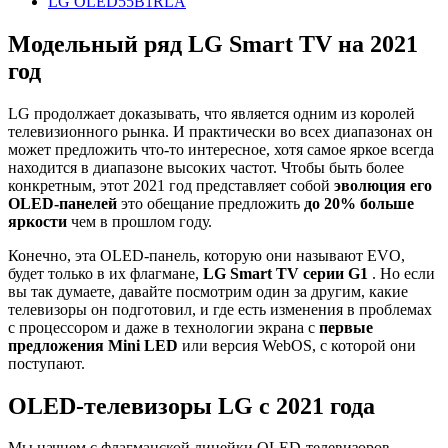
LG OLED55B1RLA
Модельный ряд LG Smart TV на 2021
год
LG продолжает доказывать, что является одним из королей
телевизионного рынка. И практически во всех диапазонах он
может предложить что-то интересное, хотя самое яркое всегда
находится в диапазоне высоких частот. Чтобы быть более
конкретным, этот 2021 год представляет собой
эволюция его
OLED-панелей
это обещание предложить
до 20% больше
яркости
чем в прошлом году.
Конечно, эта OLED-панель, которую они называют EVO,
будет только в их флагмане,
LG Smart TV серии G1
. Но если
вы так думаете, давайте посмотрим один за другим, какие
телевизоры он подготовил, и где есть изменения в проблемах
с процессором и даже в технологии экрана с
первые
предложения Mini LED
или версия WebOS, с которой они
поступают.
OLED-телевизоры LG с 2021 года
Мы начнем с флагманской линейки OLED-телевизоров,