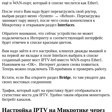
ещё и WAN-порт, который в списке числится как
Ether1
.
После этого Вам надо будет перезагрузить свой роутер,
выбрав раздел меню «System» → «Reboot». Перезагрузка
занимает пару минут, после чего снова коннектимся к
Микротику и открываем раздел
Interfaces
.
Обратите внимание, что сейчас устройство не может
подключиться к Интернету и соответствующий интерфейс
будет отмечен в списке красным цветом.
Вам надо зайти в его настройки, кликнув дважды мышкой и
на первой же вкладке в поле Interfaces выбрать в списке
созданный ранее мост IPTV-br0 вместо WAN-порта Ether1.
Нажимаем на «ОК». Интернет должен снова появиться.
Теперь можно подключать ТВ-приёмник и проверять работу.
Кстати, если Вы откроете раздел
Bridge
, то там увидите два
своих мостовых соединения:
Трафик, который идёт на приставку будет отображаться в
статистике моста для IPTV. Удобно таким образом мониторить
битрейт каналов.
Настройка IPTV на Микротике через