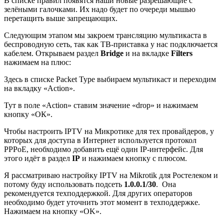
В списке правил появятся наши новые разрешающие с
зелёными галочками. Их надо будет по очереди мышью
перетащить выше запрещающих.
Следующим этапом мы закроем трансляцию мультикаста в
беспроводную сеть, так как ТВ-приставка у нас подключается
кабелем. Открываем раздел
Bridge
и на вкладке
Filters
нажимаем на плюс:
Здесь в списке Packet Type выбираем мультикаст и переходим
на вкладку «Action».
Тут в поле «Action» ставим значение «drop» и нажимаем
кнопку «ОК».
Чтобы настроить IPTV на Микротике для тех провайдеров, у
которых для доступа в Интернет используется протокол
PPPoE, необходимо добавить ещё один IP-интерфейс. Для
этого идёт в раздел
IP
и нажимаем кнопку с плюсом.
Я рассматриваю настройку IPTV на Mikrotik для Ростелеком и
потому буду использовать подсеть
1.0.0.1/30
. Она
рекомендуется техподдержкой. Для других операторов
необходимо будет уточнить этот момент в техподдержке.
Нажимаем на кнопку «OK».