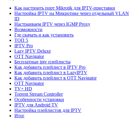
Как настроить порт Mikrotik для IPTV-приставки
Настройка IPTV на Микротике через отдельный VLAN
ID
Настраиваем IPTV через IGMP Proxy
Возможности
Где скачать и как установить
ТОП 5
IPTV Pro
Lazy IPTV Deluxe
OTT Navigator
Бесплатные iptv плейлисты
Как добавить плейлист в IPTV Pro
Как добавить плейлист в LazyIPTV
Как добавить плейлист в OTT Navigator
OTT Navigator
TV+ HD
Torrent Stream Controller
Особенности установки
IPTV для Android TV
Настройка плейлистов для IPTV
Итог