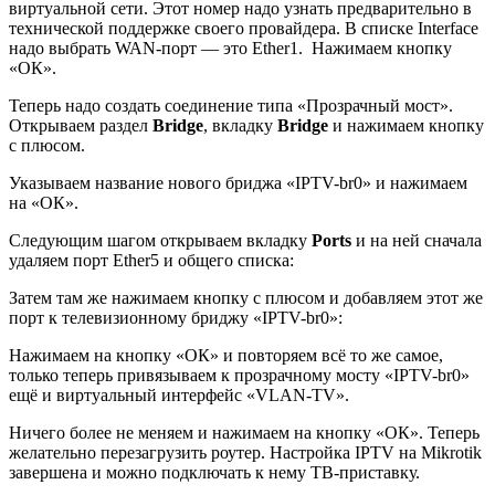
виртуальной сети. Этот номер надо узнать предварительно в
технической поддержке своего провайдера. В списке Interface
надо выбрать WAN-порт — это
Ether1
. Нажимаем кнопку
«ОК».
Теперь надо создать соединение типа «Прозрачный мост».
Открываем раздел
Bridge
, вкладку
Bridge
и нажимаем кнопку
с плюсом.
Указываем название нового бриджа «IPTV-br0» и нажимаем
на «ОК».
Следующим шагом открываем вкладку
Ports
и на ней сначала
удаляем порт
Ether5
и общего списка:
Затем там же нажимаем кнопку с плюсом и добавляем этот же
порт к телевизионному бриджу «IPTV-br0»:
Нажимаем на кнопку «ОК» и повторяем всё то же самое,
только теперь привязываем к прозрачному мосту «IPTV-br0»
ещё и виртуальный интерфейс «VLAN-TV».
Ничего более не меняем и нажимаем на кнопку «ОК». Теперь
желательно перезагрузить роутер. Настройка IPTV на Mikrotik
завершена и можно подключать к нему ТВ-приставку.