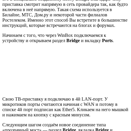
приставка смотрит напрямую в сеть провайдера так, как будто
включена в неё напрямую. Такая схема используется в
Билайне, МТС, Дом.ру и некоторой части филиалов
Ростелеком. Именно этот способ Вы встретите в большинстве
инструкций, которые встречаются на блогах и форумах.
Начинаем с того, что через WinBox подключаемся к
устройству и открываем раздел
Bridge
и вкладку
Ports
.
Свою ТВ-приставку я подключаю в 4й LAN-порт. У
микротиков порты считаются начиная с WAN и потому в
списке 4й порт подписан как
Ether5
. Кликаем на него мышкой
и нажимаем на кнопку с красным минусом.
Следующим шагом создаём новое соединение типа
«прозрачный мост» — раздел
Bridge
, вкладка
Bridge
и