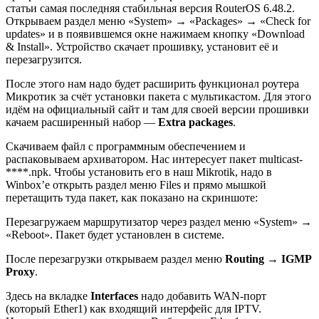
статьи самая последняя стабильная версия RouterOS 6.48.2.
Открываем раздел меню «System» → «Packages» → «Check for
updates» и в появившемся окне нажимаем кнопку «Download
& Install». Устройство скачает прошивку, установит её и
перезагрузится.
После этого нам надо будет расширить функционал роутера
Микротик за счёт установки пакета с мультикастом. Для этого
идём на официальный сайт и там для своей версии прошивки
качаем расширенный набор —
Extra packages
.
Скачиваем файл с программным обеспечением и
распаковываем архиватором. Нас интересует пакет
multicast-
****.npk
. Чтобы установить его в наш Mikrotik, надо в
Winbox’е открыть раздел меню Files и прямо мышкой
перетащить туда пакет, как показано на скриншоте:
Перезагружаем маршрутизатор через раздел меню «System» →
«Reboot». Пакет будет установлен в системе.
После перезагрузки открываем раздел меню
Routing
→
IGMP
Proxy
.
Здесь на вкладке
Interfaces
надо добавить WAN-порт
(который Ether1) как входящий интерфейс для IPTV.