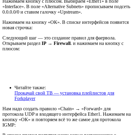
Нажимаем кнопку с плюсом. Выбираем «Ether1» в поле
«Interface». В поле «Alternative Subnets» прописываем подсеть
0.0.0.0/0
и ставим галочку «Upstream».
Нажимаем на кнопку «ОК». В списке интерфейсов появится
новая строчка:
Следующий шаг — это создание правил для фаервола.
Открываем раздел
IP
→
Firewall
. и нажимаем на кнопку с
плюсом:
Читайте также:
Прокачай свой ТВ — установка плейлистов для
Forkplayer
Нам надо создать правило «Chain» → «Forward» для
протокола
UDP
и входящего интерфейса
Ether1
. Нажимаем на
кнопку «ОК» и повторяем всё то же самое для протокола
IGMP
: