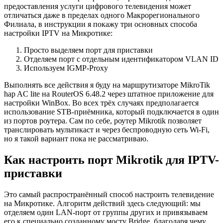
предоставления услуги цифрового телевидения может
отличаться даже в пределах одного Макрорегионального
Филиала, в инструкции я покажу три основных способа
настройки IPTV на Микротике:
Просто выделяем порт для приставки
Отделяем порт с отдельным идентификатором VLAN ID
Используем IGMP-Proxy
Выполнять все действия я буду на маршрутизаторе
MikroTik
hap AC lite
на RouterOS 6.48.2 через штатное приложение для
настройки WinBox. Во всех трёх случаях предполагается
использование STB-приёмника, который подключается в один
из портов роутера. Сам по себе, роутер Mikrotik позволяет
транслировать мультикаст и через беспроводную сеть Wi-Fi,
но я такой вариант пока не рассматриваю.
Как настроить порт Mikrotik для IPTV-
приставки
Это самый распространённый способ настроить телевидение
на Микротике. Алгоритм действий здесь следующий: мы
отделяем один LAN-порт от группы других и привязываем
его к специально созданному мосту Bridge, благодаря чему