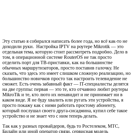
Эту статью я cобирался написать более года, но всё как-то не
доходили руки. Настройка IPTV на роутере Mikrotik — это
отдельная тема, которую стоит рассмотреть подробно. Дело в
том, в операционной системе RouterOS не так просто
отделить порт для ТВ-приставки, как на большинстве
обычных маршрутизаторов, просто поставив галочку. Не
сказать, что здесь это имеет слишком сложную реализацию, но
большинство новичков просто так настроить телевидение не
сможет. Есть очень забавный факт — IT-специалисты делятся
на две группы: первая — это те, кто отчаянно любит роутеры
MikroTik и те, кто люто их ненавидит и не принимает ни в
каком виде. Я не буду хвалить или ругать эти устройства, я
просто покажу как с ними работать простому абоненту,
который послушал своего друга-сисадмина, купил себе такое
устройство и не знает что с ним теперь делать.
Так как у разных провайдеров, будь то Ростелеком, МТС,
Билайн или иной оператор связи, сервисная модель