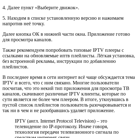
4. Далее пункт «Выберите движок».
5. Находим в списке установленную версию и нажимаем
напротив неё точку.
Далее кнопка ОК в нижней части окна. Приложение готово
для просмотра каналов.
Также рекомендуем попробовать топовые IPTV плееры с
ссылками на обновляемые иптв плейлисты. Лёгкая установка,
без встроенной рекламы, инструкции по добавлению
плейлистов.
В последнее время в сети интернет всё чаще обсуждается тема
IPTV и всего, что с ним связано. Многие пользователи
посчитав, что это некий тип приложения для просмотра ТВ
каналов, скачивают различные IPTV клиенты, которые по
сути является не более чем плеером. В итоге, уткнувшись в
пустой список плейлистов пользователь разочаровывается и
так ни в чем и не разобравшись удаляет приложение.
IPTV (англ. Internet Protocol Television) – это
телевидение по IP-протоколу. Иначе говоря,
технология передачи телевизионного сигнала по
средствам интернет-связи.