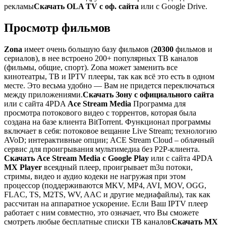
рекламы
Скачать OLA TV с оф. сайта
или c Google Drive.
Просмотр фильмов
Zona
имеет очень большую базу фильмов (
20300
фильмов и
сериалов), в нее встроено 200+ популярных ТВ каналов
(фильмы, общие, спорт). Zona может заменить все
кинотеатры, ТВ и IPTV плееры, так как всё это есть в одном
месте. Это весьма удобно — Вам не придется переключаться
между приложениями.
Скачать Зону с официального сайта
или c сайта 4PDA
Ace Stream Media
Программа для
просмотра потокового видео с торрентов, которая была
создана на базе клиента BitTorrent. Функционал программы
включает в себя: потоковое вещание Live Stream; технологию
AVoD; интерактивные опции; ACE Stream Cloud – облачный
сервис для проигрывания мультимедиа без P2P-клиента.
Скачать Ace Stream Media с Google Play
или c сайта 4PDA
MX Player
всеядный плеер, проигрывает m3u потоки,
стримы, видео и аудио кодеки не нагружая при этом
процессор (поддерживаются MKV, MP4, AVI, MOV, OGG,
FLAC, TS, M2TS, WV, AAC и другие медиафайлы), так как
рассчитан на аппаратное ускорение. Если Ваш IPTV плеер
работает с ним совместно, это означает, что Вы сможете
смотреть любые бесплатные списки ТВ каналов
Скачать MX