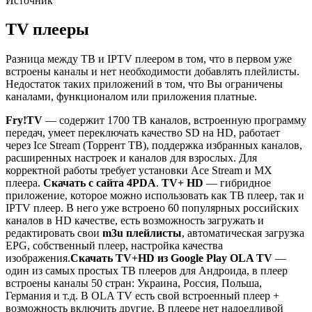
Источник
TV плееры
Разница между ТВ и IPTV плеером в том, что в первом уже
встроены каналы и нет необходимости добавлять плейлисты.
Недостаток таких приложений в том, что Вы ограничены
каналами, функционалом или приложения платные.
Fry!TV
— содержит 1700 ТВ каналов, встроенную программу
передач, умеет переключать качество SD на HD, работает
через Ice Stream (Торрент ТВ), поддержка избранных каналов,
расширенных настроек и каналов для взрослых. Для
корректной работы требует установки Ace Stream и MX
плеера.
Скачать c сайта 4PDA
.
TV+ HD
— гибридное
приложение, которое можно использовать как ТВ плеер, так и
IPTV плеер. В него уже встроено 60 популярных российских
каналов в HD качестве, есть возможность загружать и
редактировать свои
m3u плейлисты
, автоматическая загрузка
EPG, собственный плеер, настройка качества
изображения.
Скачать TV+HD из Google Play
OLA TV
—
один из самых простых ТВ плееров для Андроида, в плеер
встроены каналы 50 стран: Украина, Россия, Польша,
Германия и т.д. В OLA TV есть свой встроенный плеер +
возможность включить другие. В плеере нет надоедливой