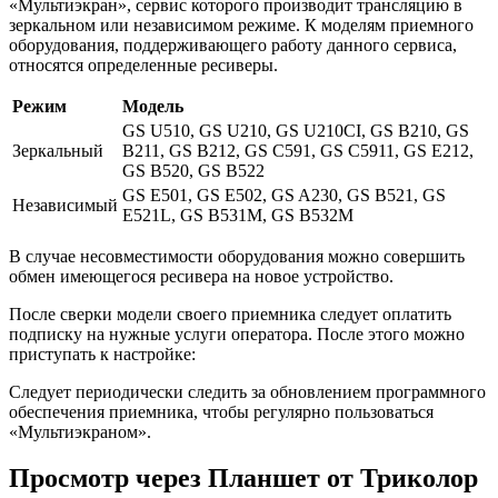
«Мультиэкран», сервис которого производит трансляцию в
зеркальном или независимом режиме. К моделям приемного
оборудования, поддерживающего работу данного сервиса,
относятся определенные ресиверы.
Режим
Модель
GS U510, GS U210, GS U210CI, GS B210, GS
Зеркальный
B211, GS B212, GS C591, GS C5911, GS E212,
GS B520, GS B522
GS E501, GS E502, GS A230, GS B521, GS
Независимый
E521L, GS В531М, GS В532М
В случае несовместимости оборудования можно совершить
обмен имеющегося ресивера на новое устройство.
После сверки модели своего приемника следует оплатить
подписку на нужные услуги оператора. После этого можно
приступать к настройке:
Следует периодически следить за обновлением программного
обеспечения приемника, чтобы регулярно пользоваться
«Мультиэкраном».
Просмотр через Планшет от Триколор