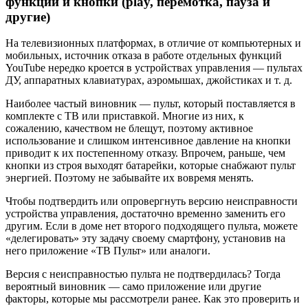
функции и кнопки (play, перемотка, пауза и
другие)
На телевизионных платформах, в отличие от компьютерных и
мобильных, источник отказа в работе отдельных функций
YouTube нередко кроется в устройствах управления — пультах
ДУ, аппаратных клавиатурах, аэромышах, джойстиках и т. д.
Наиболее частый виновник — пульт, который поставляется в
комплекте с ТВ или приставкой. Многие из них, к
сожалению, качеством не блещут, поэтому активное
использование и слишком интенсивное давление на кнопки
приводит к их постепенному отказу. Впрочем, раньше, чем
кнопки из строя выходят батарейки, которые снабжают пульт
энергией. Поэтому не забывайте их вовремя менять.
Чтобы подтвердить или опровергнуть версию неисправности
устройства управления, достаточно временно заменить его
другим. Если в доме нет второго подходящего пульта, можете
«делегировать» эту задачу своему смартфону, установив на
него приложение «ТВ Пульт» или аналоги.
Версия с неисправностью пульта не подтвердилась? Тогда
вероятный виновник — само приложение или другие
факторы, которые мы рассмотрели ранее. Как это проверить и