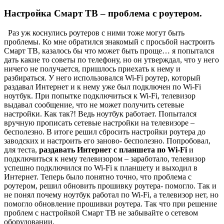
Настройка Смарт ТВ – проблема с роутером.
Раз уж коснулись роутеров с ними тоже могут быть
проблемы. Ко мне обратился знакомый с просьбой настроить
Смарт ТВ, казалось бы что может быть проще… я попытался
дать какие то советы по телефону, но он утверждал, что у него
ничего не получается, пришлось приехать к нему и
разбираться. У него использовался Wi-Fi роутер, который
раздавал Интернет и к нему уже был подключен по Wi-Fi
ноутбук. При попытке подключиться к Wi-Fi, телевизор
выдавал сообщение, что не может получить сетевые
настройки. Как так?! Ведь ноутбук работает. Попытался
вручную прописать сетевые настройки на телевизоре –
бесполезно. В итоге решил сбросить настройки роутера до
заводских и настроить его заново- бесполезно. Попробовал,
для теста,
раздавать Интернет с планшета по Wi-Fi
и
подключиться к нему телевизором – заработало, телевизор
успешно подключился по Wi-Fi к планшету и выходил в
Интернет. Теперь было понятно точно, что проблема с
роутером, решил обновить прошивку роутера- помогло. Так и
не понял почему ноутбук работал по Wi-Fi, а телевизор нет, но
помогло обновление прошивки роутера. Так что при решение
проблем с настройкой Смарт ТВ не забывайте о сетевом
оборудовании.