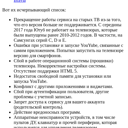
Bravia
Вот их исчерпывающий список:
Прекращение работы сервиса на старых ТВ из-за того,
что его версия больше не поддерживается. С середины
2017 года Ютуб не работает на телевизорах, которые
были выпущены ранее 2010-2012 годов. В частости, на
Самсунгах серий C, D и E.
Ошибки при установке и запуске YouYube, связанные с
самим приложением. Попытки запустить на телевизоре
версию для смартфонов.
Сбой в работе операционной системы (прошивки)
телевизора. Некорректные настройки системы.
Отсутствие поддержки HTML 5.
Недостаток свободной памяти для установки или
запуска YouTube.
Конфликт с другими приложениями и виджетами.
Сбой при аутентификации пользователя, другие
проблемы с учетной записью.
Запрет доступа к сервису для вашего аккаунта
(родительской контроль).
Действие вредоносных программ.
Аппаратные неисправности устройств, в том числе
пультов ДУ, клавиатур и прочей периферии, которая
используется для управления телевизором.