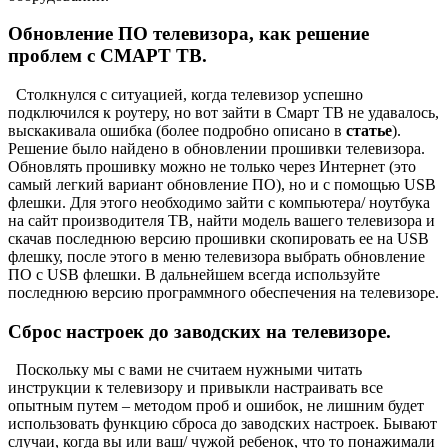
Обновление ПО телевизора, как решение
проблем с СМАРТ ТВ.
Столкнулся с ситуацией, когда телевизор успешно
подключился к роутеру, но вот зайти в Смарт ТВ не удавалось,
выскакивала ошибка (более подробно описано в
статье
).
Решение было найдено в обновлении прошивки телевизора.
Обновлять прошивку можно не только через Интернет (это
самый легкий вариант обновление ПО), но и с помощью USB
флешки. Для этого необходимо зайти с компьютера/ ноутбука
на сайт производителя ТВ, найти модель вашего телевизора и
скачав последнюю версию прошивки скопировать ее на USB
флешку, после этого в меню телевизора выбрать обновление
ПО с USB флешки. В дальнейшем всегда используйте
последнюю версию программного обеспечения на телевизоре.
Сброс настроек до заводских на телевизоре.
Поскольку мы с вами не считаем нужными читать
инструкции к телевизору и привыкли настраивать все
опытным путем – методом проб и ошибок, не лишним будет
использовать функцию сброса до заводских настроек. Бывают
случаи, когда вы или ваш/ чужой ребенок, что то понажимали