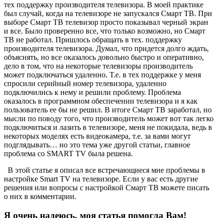
тех поддержку производителя телевизора. В моей практике
был случай, когда на телевизоре не запускался Смарт ТВ. При
выборе Смарт ТВ телевизор просто показывал черный экран
и все. Было проверенно все, что только возможно, но Смарт
ТВ не работал. Пришлось обращать в тех. поддержку
производителя телевизора. Думал, что придется долго ждать,
объяснять, но все оказалось довольно быстро и оперативно,
дело в том, что на некоторые телевизоры производитель
может подключаться удаленно. Т.е. в тех поддержке у меня
спросили серийный номер телевизора, удаленно
подключились к нему и решили проблему. Проблема
оказалось в программном обеспечении телевизора и я как
пользователь ее бы не решил. В итоге Смарт ТВ заработал, но
мысли по поводу того, что производитель может вот так легко
подключиться и лазить в телевизоре, меня не покидала, ведь в
некоторых моделях есть видеокамера, т.е. за вами могут
подглядывать… но это тема уже другой статьи, главное
проблема со SMART TV была решена.
В этой статье я описал все встречающиеся мне проблемы в
настройке Smart TV на телевизоре. Если у вас есть другие
решения или вопросы с настройкой Смарт ТВ можете писать
о них в комментарии.
Я очень надеюсь, моя статья помогла Вам!