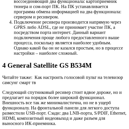
воссоединяющий два функционала: картоприемник
тюнера и сом-порт ПК. На ПК устанавливается
программа обмена информацией на два функционала:
сервером и ресивером.
Подключение ресивера производится напрямую через
GPRS либо ADSL, где не принимает участие ПК, а
посредством порта интернет. Данный вариант
подключения проще любого предоставленного выше
процесса, поскольку является наиболее удобным.
Однако какой бы он не казался простым, но в процессе
настройки – наиболее сложный.
4 General Satellite GS B534M
Читайте также:
Как настроить голосовой пульт на телевизор
самсунг смарт тв
Следующий спутниковый ресивер стоит вдвое дороже, но и
предлагает на порядок более широкий функционал.
Внешность все так же минималистична, но не в ущерб
функционалу. На фронтальной панели для легкого доступа
разместили USB-порт. Сзади: два LNB-порта, S/PDIF, Ethernet,
HDMI, композитный видеовыход и даже разъем для
выносного ИК-приемника.