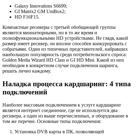
Galaxy Innovations S6699;
GI Matrix2 GM UniBox2;
HD F16F15.
Компактные ресиверы с третьей обобщающей группы
являются миниатюрными, но в то же время и
полнофункциональными HD устройствами. Не глядя, какой
размер имеет ресивер, он вполне способен конкурировать с
собратьями. Одни из типичных представителей, набравших
наибольшую популярность среди потребительского спроса:
Golden Media Wizard HD Class и GI HD Mini. Какой из них
необходим в конкретном случае подключения шаринга,
решать лично каждому.
Наладка процесса кардшаринг: 4 типа
подключений
Наиболее массовым подключением к услуге кардшаринг
является интернет соединение, где не используется два
ресивера, а один из выше перечисленных, и оборудование в
том же перечне. Основные типы подключения:
Установка DVB карты в ПК, позволяющей