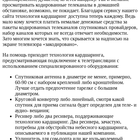
просматривать кодированные телеканалы в домашней
обстановке, возможно, не покидает. Благодаря сервису нашего
сайта технология кардшаринг доступна теперь каждому. Ведь
мало кому хочется платить немалые денежные средства за
пакеты кодированных телеканалов спутниковых провайдеров,
набор каналов которых не всегда отвечает необходимости.
Зато многим хочется знать, что скрывается за надписью на
экране телевизора «закодировано».
На помощь приходит технология кардшаринга,
предусматривающая подключение к телетрансляции с
использованием специализированного оборудования:
Спутниковая антенна в диаметре не менее, примерно,
60-90 см с набором креплений либо кронштейном.
Лучше отдать предпочтение тарелке с большим
диаметром.
Круговой конвертер либо линейный, смотря какой
спутник для приема сигнала будет определен для теле- и
аудио- вещания;
Ресивер либо два ресивера, поддерживающие
технологию кардшаринг. Два ресивера, зачастую,
потребны для обустройства небесного кардшаринга,
описываемого в публикации нашей компании.
Удлинитель для сом-порта или же нуль-модемный