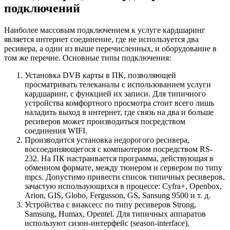
подключений
Наиболее массовым подключением к услуге кардшаринг
является интернет соединение, где не используется два
ресивера, а один из выше перечисленных, и оборудование в
том же перечне. Основные типы подключения:
Установка DVB карты в ПК, позволяющей
просматривать телеканалы с использованием услуги
кардшаринг, с функцией их записи. Для типичного
устройства комфортного просмотра стоит всего лишь
наладить выход в интернет, где связь на два и больше
ресиверов может производиться посредством
соединения WIFI.
Производится установка недорогого ресивера,
воссоединяющегося с компьютером посредством RS-
232. На ПК настраивается программа, действующая в
обменном формате, между тюнером и сервером по типу
mpcs. Допустимо привести список типичных ресиверов,
зачастую использующихся в процессе: Cyfra+, Openbox,
Arion, GIS, Globo, Fergusson, GS, Sansung 9500 и т. д.
Устройства с виаксесс по типу ресиверов Strong,
Samsung, Humax, Opentel. Для типичных аппаратов
используют сизон-интерфейс (season-interface),