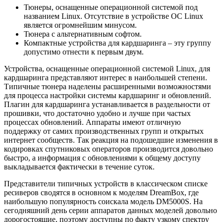
Тюнеры, оснащенные операционной системой под
названием Linux. Отсутствие в устройстве ОС Linux
является огромнейшим минусом.
Тюнера с альтернативным софтом.
Компактные устройства для кардшаринга – эту группу
допустимо отнести к первым двум.
Устройства, оснащенные операционной системой Linux, для
кардшаринга представляют интерес в наибольшей степени.
Типичные тюнера наделены расширенными возможностями
для процесса настройки системы кардшаринг и обновлений.
Плагин для кардшаринга устанавливается в раздельности от
прошивки, что достаточно удобно и лучше при частых
процессах обновлений. Аппараты имеют отличную
поддержку от самих производственных групп и открытых
интернет сообществ. Так реакция на подошедшие изменения в
кодировках спутниковых операторов производится довольно
быстро, а информация с обновлениями к общему доступу
выкладывается фактически в течение суток.
Представители типичных устройств в классическом списке
ресиверов сводятся в основном к моделям DreamBox, где
наибольшую популярность соискала модель DМ5000S. На
сегодняшний день серии аппаратов данных моделей довольно
дорогостоящие, поэтому доступны по факту узкому спектру