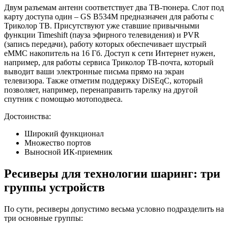
Двум разъемам антенн соответствует два ТВ-тюнера. Слот под
карту доступа один – GS B534M предназначен для работы с
Триколор ТВ. Присутствуют уже ставшие привычными
функции Timeshift (пауза эфирного телевидения) и PVR
(запись передачи), работу которых обеспечивает шустрый
eMMC накопитель на 16 Гб. Доступ к сети Интернет нужен,
например, для работы сервиса Триколор ТВ-почта, который
выводит ваши электронные письма прямо на экран
телевизора. Также отметим поддержку DiSEqC, который
позволяет, например, перенаправить тарелку на другой
спутник с помощью мотоподвеса.
Достоинства:
Широкий функционал
Множество портов
Выносной ИК-приемник
Ресиверы для технологии шаринг: три
группы устройств
По сути, ресиверы допустимо весьма условно подразделить на
три основные группы: