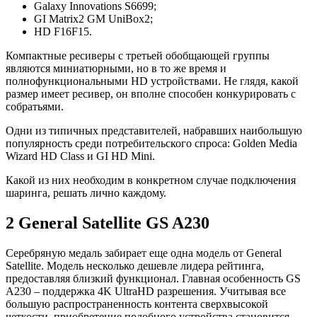
Galaxy Innovations S6699;
GI Matrix2 GM UniBox2;
HD F16F15.
Компактные ресиверы с третьей обобщающей группы
являются миниатюрными, но в то же время и
полнофункциональными HD устройствами. Не глядя, какой
размер имеет ресивер, он вполне способен конкурировать с
собратьями.
Одни из типичных представителей, набравших наибольшую
популярность среди потребительского спроса: Golden Media
Wizard HD Class и GI HD Mini.
Какой из них необходим в конкретном случае подключения
шаринга, решать лично каждому.
2 General Satellite GS A230
Серебряную медаль забирает еще одна модель от General
Satellite. Модель несколько дешевле лидера рейтинга,
предоставляя близкий функционал. Главная особенность GS
A230 – поддержка 4K UltraHD разрешения. Учитывая все
большую распространенность контента сверхвысокой
четкости, приобретение подобного устройства становится