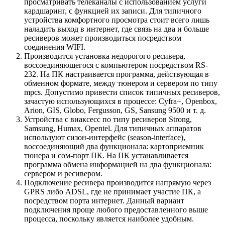
просматривать телеканалы с использованием услуги
кардшаринг, с функцией их записи. Для типичного
устройства комфортного просмотра стоит всего лишь
наладить выход в интернет, где связь на два и больше
ресиверов может производиться посредством
соединения WIFI.
Производится установка недорогого ресивера,
воссоединяющегося с компьютером посредством RS-
232. На ПК настраивается программа, действующая в
обменном формате, между тюнером и сервером по типу
mpcs. Допустимо привести список типичных ресиверов,
зачастую использующихся в процессе: Cyfra+, Openbox,
Arion, GIS, Globo, Fergusson, GS, Sansung 9500 и т. д.
Устройства с виаксесс по типу ресиверов Strong,
Samsung, Humax, Opentel. Для типичных аппаратов
используют сизон-интерфейс (season-interface),
воссоединяющий два функционала: картоприемник
тюнера и сом-порт ПК. На ПК устанавливается
программа обмена информацией на два функционала:
сервером и ресивером.
Подключение ресивера производится напрямую через
GPRS либо ADSL, где не принимает участие ПК, а
посредством порта интернет. Данный вариант
подключения проще любого предоставленного выше
процесса, поскольку является наиболее удобным.