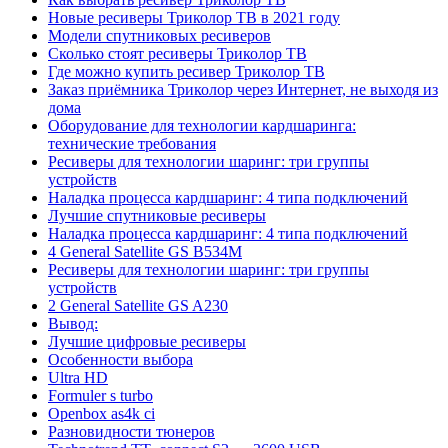
Новые ресиверы Триколор ТВ в 2021 году
Модели спутниковых ресиверов
Сколько стоят ресиверы Триколор ТВ
Где можно купить ресивер Триколор ТВ
Заказ приёмника Триколор через Интернет, не выходя из
дома
Оборудование для технологии кардшаринга:
технические требования
Ресиверы для технологии шаринг: три группы
устройств
Наладка процесса кардшаринг: 4 типа подключений
Лучшие спутниковые ресиверы
Наладка процесса кардшаринг: 4 типа подключений
4 General Satellite GS B534M
Ресиверы для технологии шаринг: три группы
устройств
2 General Satellite GS A230
Вывод:
Лучшие цифровые ресиверы
Особенности выбора
Ultra HD
Formuler s turbo
Openbox as4k ci
Разновидности тюнеров