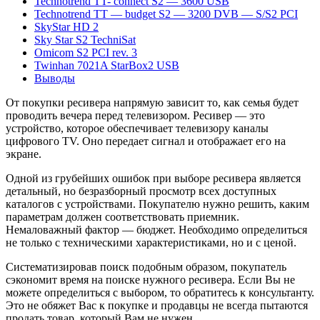
Technotrend TT- connect S2 — 3600 USB
Technotrend TT — budget S2 — 3200 DVB — S/S2 PCI
SkyStar HD 2
Sky Star S2 TechniSat
Omicom S2 PCI rev. 3
Twinhan 7021A StarBox2 USB
Выводы
От покупки ресивера напрямую зависит то, как семья будет
проводить вечера перед телевизором. Ресивер — это
устройство, которое обеспечивает телевизору каналы
цифрового TV. Оно передает сигнал и отображает его на
экране.
Одной из грубейших ошибок при выборе ресивера является
детальный, но безразборный просмотр всех доступных
каталогов с устройствами. Покупателю нужно решить, каким
параметрам должен соответствовать приемник.
Немаловажный фактор — бюджет. Необходимо определиться
не только с техническими характеристиками, но и с ценой.
Систематизировав поиск подобным образом, покупатель
сэкономит время на поиске нужного ресивера. Если Вы не
можете определиться с выбором, то обратитесь к консультанту.
Это не обяжет Вас к покупке и продавцы не всегда пытаются
продать товар, который Вам не нужен.