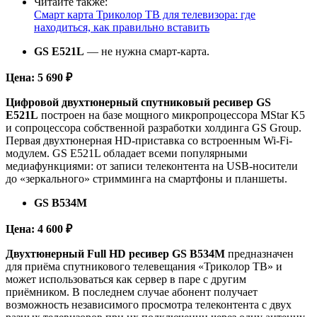
Читайте также:
Смарт карта Триколор ТВ для телевизора: где
находиться, как правильно вставить
GS E521L
— не нужна смарт-карта.
Цена: 5 690 ₽
Цифровой двухтюнерный спутниковый ресивер GS
Е521L
построен на базе мощного микропроцессора MStar K5
и сопроцессора собственной разработки холдинга GS Group.
Первая двухтюнерная HD-приставка со встроенным Wi-Fi-
модулем. GS Е521L обладает всеми популярными
медиафункциями: от записи телеконтента на USB-носители
до «зеркального» стримминга на смартфоны и планшеты.
GS B534M
Цена: 4 600 ₽
Двухтюнерный Full HD ресивер
GS B534M
предназначен
для приёма спутникового телевещания «Триколор ТВ» и
может использоваться как сервер в паре с другим
приёмником. В последнем случае абонент получает
возможность независимого просмотра телеконтента с двух