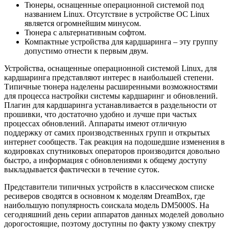
Тюнеры, оснащенные операционной системой под
названием Linux. Отсутствие в устройстве ОС Linux
является огромнейшим минусом.
Тюнера с альтернативным софтом.
Компактные устройства для кардшаринга – эту группу
допустимо отнести к первым двум.
Устройства, оснащенные операционной системой Linux, для
кардшаринга представляют интерес в наибольшей степени.
Типичные тюнера наделены расширенными возможностями
для процесса настройки системы кардшаринг и обновлений.
Плагин для кардшаринга устанавливается в раздельности от
прошивки, что достаточно удобно и лучше при частых
процессах обновлений. Аппараты имеют отличную
поддержку от самих производственных групп и открытых
интернет сообществ. Так реакция на подошедшие изменения в
кодировках спутниковых операторов производится довольно
быстро, а информация с обновлениями к общему доступу
выкладывается фактически в течение суток.
Представители типичных устройств в классическом списке
ресиверов сводятся в основном к моделям DreamBox, где
наибольшую популярность соискала модель DМ5000S. На
сегодняшний день серии аппаратов данных моделей довольно
дорогостоящие, поэтому доступны по факту узкому спектру