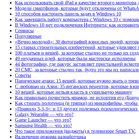
Как использовать свой iPad в качестве второго монитора
Модели смартфонов, которые будут отключены от WhatsA
10 способов настроить панель задач в Windows 10
Как завершить работу компьютера с Windows 10 с помощ
В Windows 10 нет подключения Интернета: как исправит
Сервисы
Популярные
«Вечно молодой»: 30 фотографий взрослых людей, которы
15 старых строительных изобретений, которые удивляют н
100 платьев и вещей, за которые стыдно не только их соз
49 неудачных идей, которые были мастерски исполнены
44 фотографии, где ракурс заставляет пристальней всмотр
20 СМС, за которые стыдно так, будто это мы их написал
Советы
Панические атаки: 15 вещей, которые нужно знать о тре
С любовью из Азии: 35 веганских рецептов, которые взо
10 вещей, которые нельзя класть в сушильную машину
Как правильно почистить мрамор, не испортив его (Бонус
Как стирать полотенца (и тряпки) из микрофибры, чтобы
«Правило 3-3-3»: и 13 других полезных психологических
Galaxy Wearable — что это?
Game Launcher — что это?
Samsung Health — что это?
Что такое приложения (виджеты) в телевизоре Smart TV.
Включение режима разработчика