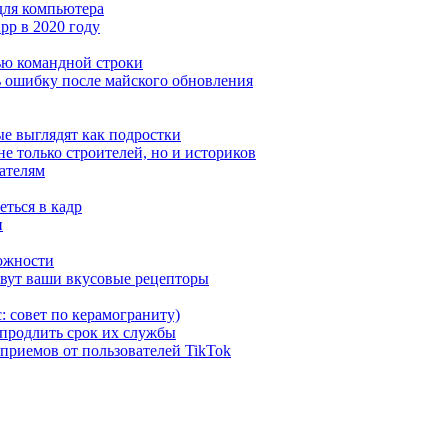
 для компьютера
pp в 2020 году
ью командной строки
ь ошибку после майского обновления
е выглядят как подростки
е только строителей, но и историков
дателям
еться в кадр
и
вожности
рвут ваши вкусовые рецепторы
: совет по керамограниту)
 продлить срок их службы
 приемов от пользователей TikTok