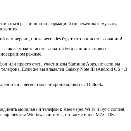
ениваться различною информацией (перекачивать музыку,
астроить.
 вам версии, после чего kies будет готов к использованию!
 а также можете использовать kies для поиска новых
олноэкранном режиме.
фон или просто стать участником Samsung Apps, но если вы
елефона. Если же вы владелец Galaxy Note III (Android OS 4.3
хранять и с легкостью синхронизировать с Outlook.
инять мобильный телефон к Kies через Wi-Fi и Sync content,
msung kies для Windows системы, но также и для MAC OS.