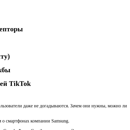
цепторы
ту)
жбы
лей TikTok
льзователи даже не догадываются. Зачем они нужны, можно ли
им о смартфонах компании Samsung.