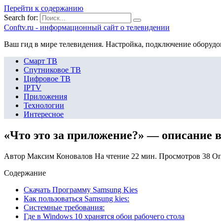
Перейти к содержанию
Search for:
Сonftv.ru - информационный сайт о телевидении
Ваш гид в мире телевидения. Настройка, подключение оборудо
Смарт ТВ
Спутниковое ТВ
Цифровое ТВ
IPTV
Приложения
Технологии
Интересное
«Что это за приложение?» — описание 
Автор
Максим Коновалов
На чтение
22 мин.
Просмотров
38
Оп
Содержание
Скачать Программу Samsung Kies
Как пользоваться Samsung kies:
Системные требования:
Где в Windows 10 хранятся обои рабочего стола