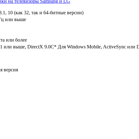
вки на телевизоры Samsung и LG
8.1, 10 (как 32, так и 64-битные версии)
ГГц или выше
ита или более
P1 или выше, DirectX 9.0C* Для Windows Mobile, ActiveSync или D
я версия