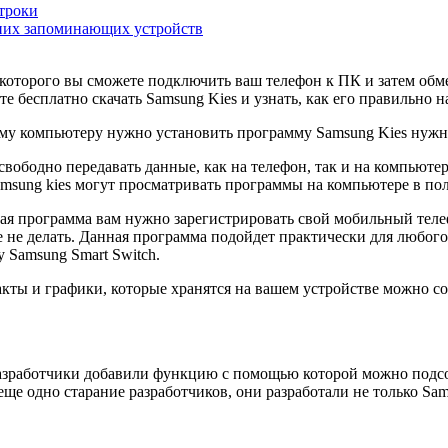
троки
них запоминающих устройств
оторого вы сможете подключить ваш телефон к ПК и затем обм
е бесплатно скачать Samsung Kies и узнать, как его правильно н
му компьютеру нужно установить программу Samsung Kies нужной
ободно передавать данные, как на телефон, так и на компьютер,
amsung kies могут просматривать программы на компьютере в п
ная программа вам нужно зарегистрировать свой мобильный теле
 не делать. Данная программа подойдет практически для любого т
 Samsung Smart Switch.
акты и графики, которые хранятся на вашем устройстве можно со
разработчики добавили функцию с помощью которой можно подсоед
еще одно старание разработчиков, они разработали не только Sa