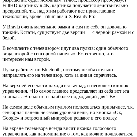
FullHD-картинку в 4K, картинка получается действительно
прекрасной, т.к. над этим работают все прилегающие
технологии, вроде Triluminus и X-Reality Pro.
У Bravia очень маленькие рамки и сам по себе он довольно
тонкий. Кстати, существует две версии — с чёрной рамкой и с
белой.
В комплекте с телевизором идут два пульта: один обычного
вида, второй с сенсорной панелью. Естественно, что
интересен нам второй.
Пульт работает по Bluetooth, поэтому не обязательно
направлять его на телевизор, хоть за диван спрячьтесь.
На верхней его части находится тачпад, и несколько кнопок
управления. «Но самое главное представляет из себя вот эта
кнопка… Это контент наиболее подходящий для ТВ»
На самом деле обычным пультом пользоваться привычнее, т.к.
сенсорная панель не самая удобная вещь, но кнопка «Ок,
Google» и встроенный микрофон решают в его пользу.
На экране телевизора всегда висит иконка голосового
управления, как напоминание о том, как можно пользоваться.