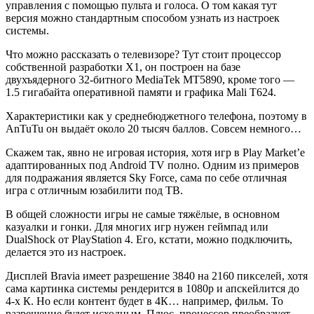
управления с помощью пульта и голоса. О том какая тут
версия можно стандартным способом узнать из настроек
системы.
Что можно рассказать о телевизоре? Тут стоит процессор
собственной разработки X1, он построен на базе
двухъядерного 32-битного MediaTek MT5890, кроме того —
1.5 гигабайта оперативной памяти и графика Mali T624.
Характеристики как у среднебюджетного телефона, поэтому в
AnTuTu он выдаёт около 20 тысяч баллов. Совсем немного…
Скажем так, явно не игровая история, хотя игр в Play Market’e
адаптированных под Android TV полно. Одним из примеров
для подражания является Sky Force, сама по себе отличная
игра с отличным юзабилити под ТВ.
В общей сложности игры не самые тяжёлые, в основном
казуалки и гонки. Для многих игр нужен геймпад или
DualShock от PlayStation 4. Его, кстати, можно подключить,
делается это из настроек.
Дисплей Bravia имеет разрешение 3840 на 2160 пикселей, хотя
сама картинка системы рендерится в 1080p и апскейлится до
4-х К. Но если контент будет в 4К… например, фильм. То
разрешение будет исходным. Плюс, процессор преобразует