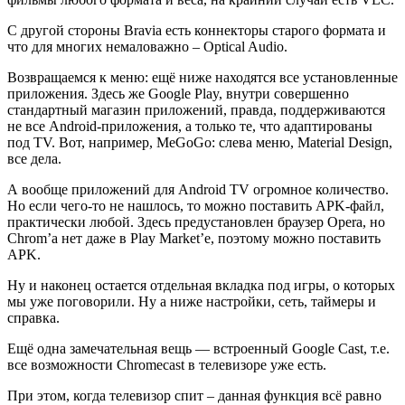
С другой стороны Bravia есть коннекторы старого формата и
что для многих немаловажно – Optical Audio.
Возвращаемся к меню: ещё ниже находятся все установленные
приложения. Здесь же Google Play, внутри совершенно
стандартный магазин приложений, правда, поддерживаются
не все Android-приложения, а только те, что адаптированы
под TV. Вот, например, MeGoGo: слева меню, Material Design,
все дела.
А вообще приложений для Android TV огромное количество.
Но если чего-то не нашлось, то можно поставить APK-файл,
практически любой. Здесь предустановлен браузер Opera, но
Chrom’а нет даже в Play Market’е, поэтому можно поставить
APK.
Ну и наконец остается отдельная вкладка под игры, о которых
мы уже поговорили. Ну а ниже настройки, сеть, таймеры и
справка.
Ещё одна замечательная вещь — встроенный Google Cast, т.е.
все возможности Chromecast в телевизоре уже есть.
При этом, когда телевизор спит – данная функция всё равно