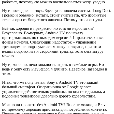
работает, поэтому ею можно воспользоваться когда угодно.
Ну и последнее — звук. Здесь установлена система Long Duct.
Громко и объёмно. Кстати, стоит учитывать, что изогнутые
телевизоры от Sony этого лишены. Потому что изогнуты.
Всё так хорошо и прекрасно, но есть ли недостатки?
Безусловно. Во-первых, Android TV по началу
притормаживал, но с выходом версии 5.1 практически все
фризы исчезли. Следующий недостаток – управление
трекпадом не подразумевает мышку на экране, при этом
нельзя подключить и сторонний трекпад, хотя клавиатуру
можно.
Ну и, конечно, невозможность играть в тяжёлые игры. Но
ведь у Sony есть PlayStation 4 для игр. Наверное, загвоздка в
этом.
Итак, что же получается: Sony с Android TV это эдакий
большой смартфон. Операционка от Google делает
управление действительно удобным, но она не идеальна, а
подобные телевизоры довольно дорого удовольствие.
Можно ли прожить без Android TV? Вполне можно, и Bravia
по-прежнему хорошая приставка для потребления контента.
Простыми словами, картинка у Sony по прежнему одна из