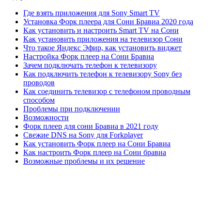
Где взять приложения для Sony Smart TV
Установка Форк плеера для Сони Бравиа 2020 года
Как установить и настроить Smart TV на Сони
Как установить приложения на телевизор Сони
Что такое Яндекс Эфир, как установить виджет
Настройка Форк плеер на Сони Бравиа
Зачем подключать телефон к телевизору
Как подключить телефон к телевизору Sony без
проводов
Как соединить телевизор с телефоном проводным
способом
Проблемы при подключении
Возможности
Форк плеер для сони Бравиа в 2021 году
Свежие DNS на Sony для Forkplayer
Как установить Форк плеер на Сони Бравиа
Как настроить Форк плеер на Сони бравиа
Возможные проблемы и их решение