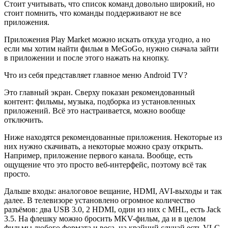
Стоит учитывать, что список команд довольно широкий, но
стоит помнить, что команды поддерживают не все
приложения.
Приложения Play Market можно искать откуда угодно, а но
если мы хотим найти фильм в MeGoGo, нужно сначала зайти
в приложении и после этого нажать на кнопку.
Что из себя представляет главное меню Android TV?
Это главный экран. Сверху показан рекомендованный
контент: фильмы, музыка, подборка из установленных
приложений. Всё это настраивается, можно вообще
отключить.
Ниже находятся рекомендованные приложения. Некоторые из
них нужно скачивать, а некоторые можно сразу открыть.
Например, приложение первого канала. Вообще, есть
ощущение что это просто веб-интерфейс, поэтому всё так
просто.
Дальше входы: аналоговое вещание, HDMI, AVI-выходы и так
далее. В телевизоре установлено огромное количество
разъёмов: два USB 3.0, 2 HDMI, один из них с MHL, есть Jack
3.5. На флешку можно бросить MKV-фильм, да и в целом
фильмы любого формата и веса, на крайний случай есть VLC.