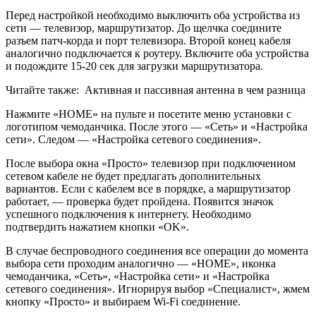
Перед настройкой необходимо выключить оба устройства из
сети — телевизор, маршрутизатор. До щелчка соедините
разъем патч-корда и порт телевизора. Второй конец кабеля
аналогично подключается к роутеру. Включите оба устройства
и подождите 15-20 сек для загрузки маршрутизатора.
Читайте также:
Активная и пассивная антенна в чем разница
Нажмите «HOME» на пульте и посетите меню установки с
логотипом чемоданчика. После этого — «Сеть» и «Настройка
сети». Следом — «Настройка сетевого соединения».
После выбора окна «Просто» телевизор при подключенном
сетевом кабеле не будет предлагать дополнительных
вариантов. Если с кабелем все в порядке, а маршрутизатор
работает, — проверка будет пройдена. Появится значок
успешного подключения к интернету. Необходимо
подтвердить нажатием кнопки «OK».
В случае беспроводного соединения все операции до момента
выбора сети проходим аналогично — «HOME», иконка
чемоданчика, «Сеть», «Настройка сети» и «Настройка
сетевого соединения». Игнорируя выбор «Специалист», жмем
кнопку «Просто» и выбираем Wi-Fi соединение.