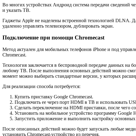
Во многих устройствах Андроид система передачи сведений че
и указать ТВ.
Гаджеты Apple не наделены встроенной технологией DLNA. Для
удаленно управлять телевизором, дублировать экран.
Подключение при помощи Chromecast
Метод актуален для мобильных телефонов iPhone и под управл
Chromecast.
Технология заключается в беспроводной передаче данных на б
любому ТВ. После выполнения основных действий можно смотр
момент можно выбирать стандартные версии, у которых расшир
Для реализации способа потребуется:
Купить приставку Google Chromecast.
Подключить ее через порт HDMI в ТВ и использовать US
Сделать переключение на HDMI приставки, после чего со
Установить на мобильное устройство программу Google 
Запустить приложение и выполнить настройку основных 
После описанных действий можно будет запускать любые медиа
установить Chromecast-устройство из перечня.