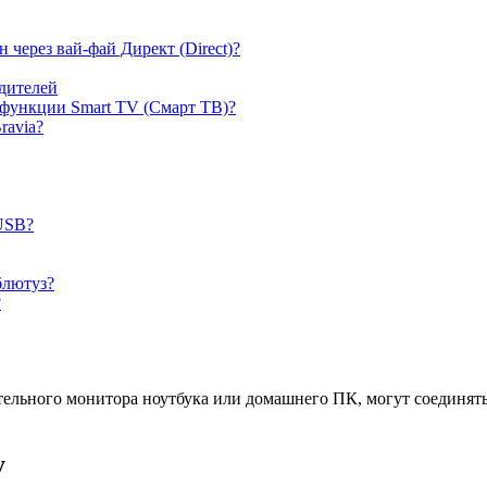
 через вай-фай Директ (Direct)?
дителей
 функции Smart TV (Смарт ТВ)?
ravia?
 USB?
блютуз?
?
ьного монитора ноутбука или домашнего ПК, могут соединятьс
у