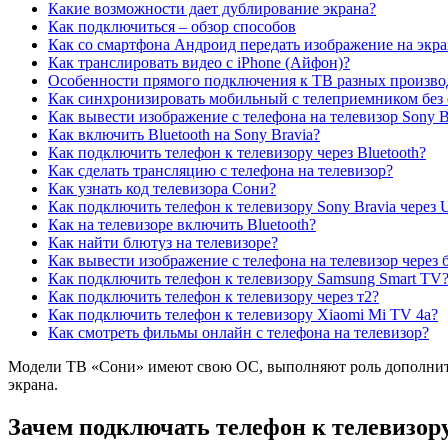
Какие возможности дает дублирование экрана?
Как подключиться – обзор способов
Как со смартфона Андроид передать изображение на экран
Как транслировать видео с iPhone (Айфон)?
Особенности прямого подключения к ТВ разных произво
Как синхронизировать мобильный с телеприемником без
Как вывести изображение с телефона на телевизор Sony B
Как включить Bluetooth на Sony Bravia?
Как подключить телефон к телевизору через Bluetooth?
Как сделать трансляцию с телефона на телевизор?
Как узнать код телевизора Сони?
Как подключить телефон к телевизору Sony Bravia через
Как на телевизоре включить Bluetooth?
Как найти блютуз на телевизоре?
Как вывести изображение с телефона на телевизор через 
Как подключить телефон к телевизору Samsung Smart TV
Как подключить телефон к телевизору через т2?
Как подключить телефон к телевизору Xiaomi Mi TV 4a?
Как смотреть фильмы онлайн с телефона на телевизор?
Модели ТВ «Сони» имеют свою ОС, выполняют роль дополнител
экрана.
Зачем подключать телефон к телевизор