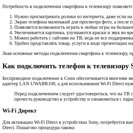
Потребность в подключении смартфона к телевизору появляется
Нужно просматривать ролики из интернета, даже если на 
Экран телефона маленький для просмотра фото, а после 
Появляется возможность играть в любые игры на большо
Увеличивается картинка, улучшаются краски и звук во в
Можно работать с сайтами на ТВ, ведь не все поддержи
Удобно представлять товар, услуги в виде презентации н
Зная основные методы подключения смартфона к телевизору, пр
Как подключить телефон к телевизору S
Беспроводное подключение к Сони обеспечивается многими мет
адаптер LAN UWABR100, а для использования Wi-Fi Direct ну
Перед подключением следует удостовериться, что на ТВ 
прочесть руководство к устройству и ознакомиться с пар
Wi-Fi Директ
Для активации Wi-Fi Direct в устройствах Sony, потребуется в
Direct. Пошагово процедура такова: