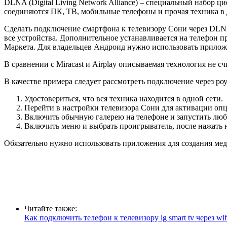
DLNA (Digital Living Network Alliance) – специальный набор
соединяются ПК, ТВ, мобильные телефоны и прочая техника в 
Сделать подключение смартфона к телевизору Сони через DLNA
все устройства. Дополнительное устанавливается на телефон 
Маркета. Для владельцев Андроид нужно использовать прилож
В сравнении с Miracast и Airplay описываемая технология не сч
В качестве примера следует рассмотреть подключение через ро
Удостовериться, что вся техника находится в одной сети.
Перейти в настройки телевизора Сони для активации о
Включить обычную галерею на телефоне и запустить любо
Включить меню и выбрать проигрыватель, после нажать н
Обязательно нужно использовать приложения для создания ме
Читайте также:
Как подключить телефон к телевизору lg smart tv через wifi