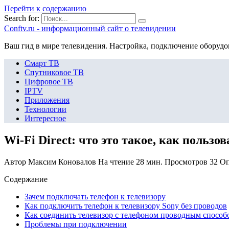
Перейти к содержанию
Search for:
Сonftv.ru - информационный сайт о телевидении
Ваш гид в мире телевидения. Настройка, подключение оборудо
Смарт ТВ
Спутниковое ТВ
Цифровое ТВ
IPTV
Приложения
Технологии
Интересное
Wi-Fi Direct: что это такое, как пользо
Автор
Максим Коновалов
На чтение
28 мин.
Просмотров
32
Оп
Содержание
Зачем подключать телефон к телевизору
Как подключить телефон к телевизору Sony без проводов
Как соединить телевизор с телефоном проводным способ
Проблемы при подключении