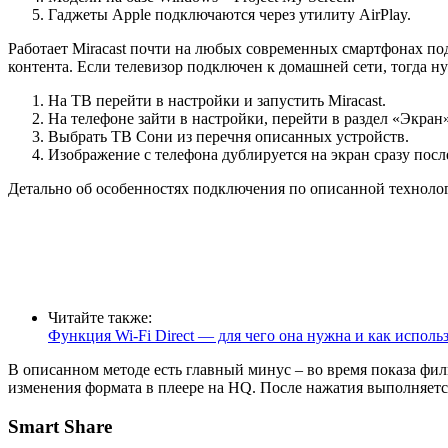
Гаджеты Apple подключаются через утилиту AirPlay.
Работает Miracast почти на любых современных смартфонах по
контента. Если телевизор подключен к домашней сети, тогда ну
На ТВ перейти в настройки и запустить Miracast.
На телефоне зайти в настройки, перейти в раздел «Экра
Выбрать ТВ Сони из перечня описанных устройств.
Изображение с телефона дублируется на экран сразу посл
Детально об особенностях подключения по описанной технолог
Читайте также:
Функция Wi-Fi Direct — для чего она нужна и как исполь
В описанном методе есть главный минус – во время показа ф
изменения формата в плеере на HQ. После нажатия выполняетс
Smart Share