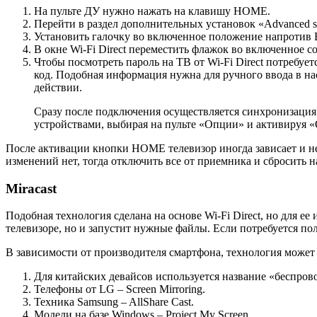
На пульте ДУ нужно нажать на клавишу HOME.
Перейти в раздел дополнительных установок «Advanced se
Установить галочку во включенное положение напротив Bui
В окне Wi-Fi Direct переместить флажок во включенное с
Чтобы посмотреть пароль на ТВ от Wi-Fi Direct потребует
код. Подобная информация нужна для ручного ввода в на
действии.
Сразу после подключения осуществляется синхронизация 
устройствами, выбирая на пульте «Опции» и активируя 
После активации кнопки HOME телевизор иногда зависает и не
изменений нет, тогда отключить все от приемника и сбросить 
Miracast
Подобная технология сделана на основе Wi-Fi Direct, но для е
телевизоре, но и запустит нужные файлы. Если потребуется пол
В зависимости от производителя смартфона, технология может 
Для китайских девайсов используется название «беспровод
Телефоны от LG – Screen Mirroring.
Техника Samsung – AllShare Cast.
Модели на базе Windows – Project My Screen.