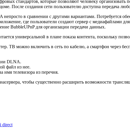
 цифровых стандартов, которые позволяют человеку организова
доме. После создания сети пользователю доступна передача люб
 непросто в сравнении с другими вариантами. Потребуется обес
приложение, где пользователи создают сервер с медиафайлами д
ение BubbleUPnP для организации передачи данных.
итается универсальной в плане показа контента, поскольку позво
утер. ТВ можно включить в сеть по кабелю, а смартфон через б
пции DLNA.
й файл из нее.
а имя телевизора из перечня.
диасервера, чтобы существенно расширить возможности трансля
 direct