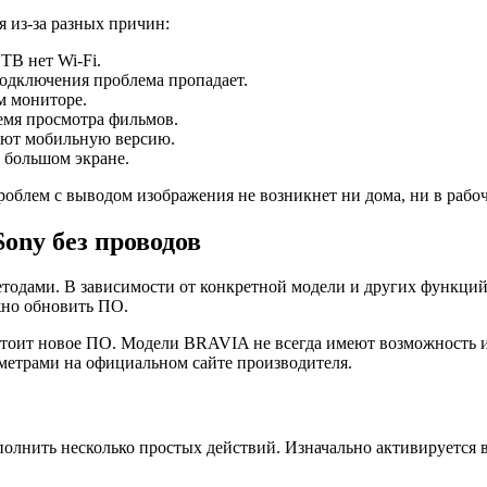
 из-за разных причин:
ТВ нет Wi-Fi.
подключения проблема пропадает.
м мониторе.
ремя просмотра фильмов.
вают мобильную версию.
а большом экране.
облем с выводом изображения не возникнет ни дома, ни в рабоч
ony без проводов
одами. В зависимости от конкретной модели и других функций 
жно обновить ПО.
стоит новое ПО. Модели BRAVIA не всегда имеют возможность и
аметрами на официальном сайте производителя.
ыполнить несколько простых действий. Изначально активируется вс