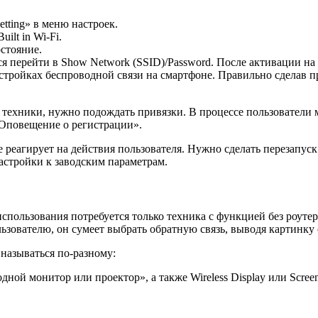
tting» в меню настроек.
lt in Wi-Fi.
остояние.
ся перейти в Show Network (SSID)/Password. После активации на 
стройках беспроводной связи на смартфоне. Правильно сделав п
техники, нужно подождать привязки. В процессе пользователи 
«Оповещение о регистрации».
 реагирует на действия пользователя. Нужно сделать перезапус
настройки к заводским параметрам.
е использования потребуется только техника с функцией без роут
ьзователю, он сумеет выбрать обратную связь, выводя картинку 
называться по-разному:
ной монитор или проектор», а также Wireless Display или Screen