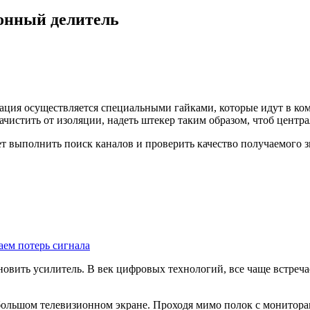
ионный делитель
сация осуществляется специальными гайками, которые идут в ко
чистить от изоляции, надеть штекер таким образом, чтоб центра
ет выполнить поиск каналов и проверить качество получаемого 
аем потерь сигнала
новить усилитель. В век цифровых технологий, все чаще встреч
большом телевизионном экране. Проходя мимо полок с мониторам