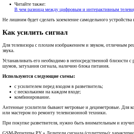
Читайте также:
В чем разница между цифровым и интерактивным телеви
Не лишним будет сделать заземление самодельного устройства 
Как усилить сигнал
Для телевизора с плохим изображением и звуком, отличным ре
звука.
Устанавливать его необходимо в непосредственной близости с
шумов, затухания сигнала, наличию блока питания.
Используются следующие схемы:
с усилителем перед входом в разветвитель;
с несколькими на каждом входе;
комбинирование.
Антенные усилители бывают метровые и дециметровые. Для ко
или мастером по ремонту телевизионной техники.
При покупке разветвителя, нужно быть внимательным и изучит
GSM-Репитеры.РУ » Делители сигнала (сплиттеры): характери