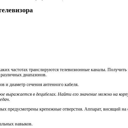
телевизора
каких частотах транслируются телевизионные каналы. Получит
 различных диапазонов.
в и диаметр сечения антенного кабеля.
е выражается в децибелах. Найти его значение можно на корпу
едач.
рых предусмотрены крепежные отверстия. Аппарат, висящий на о
альных навыков.