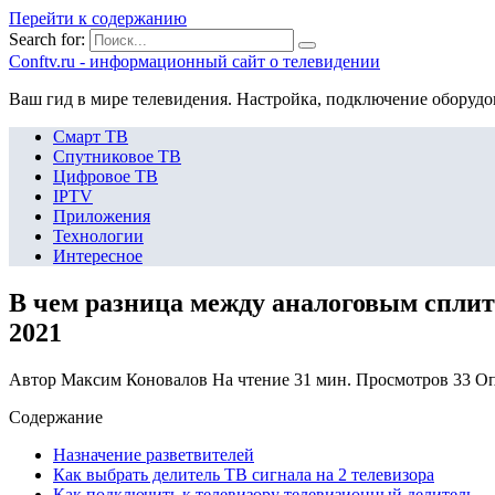
Перейти к содержанию
Search for:
Сonftv.ru - информационный сайт о телевидении
Ваш гид в мире телевидения. Настройка, подключение оборудо
Смарт ТВ
Спутниковое ТВ
Цифровое ТВ
IPTV
Приложения
Технологии
Интересное
В чем разница между аналоговым сплит
2021
Автор
Максим Коновалов
На чтение
31 мин.
Просмотров
33
Оп
Содержание
Назначение разветвителей
Как выбрать делитель ТВ сигнала на 2 телевизора
Как подключить к телевизору телевизионный делитель