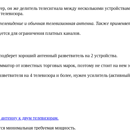
ер, он же делитель телесигнала между несколькими устройствам
 телевизора.
телевидение и обычная телевизионная антенна. Также применяет
уется для ограничения платных каналов.
одберет хороший антенный разветвитель на 2 устройства.
умматор от известных торговых марок, поэтому не стоит на нем 
азветвителя на 4 телевизора и более, нужен усилитель (активный
у антенну к двум телевизорам.
тся минимальная требуемая мощность.