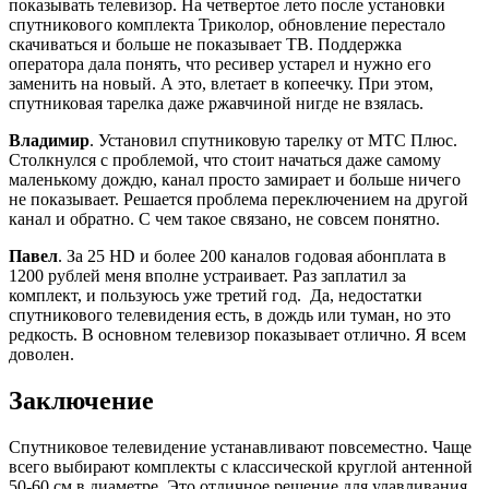
показывать телевизор. На четвертое лето после установки
спутникового комплекта Триколор, обновление перестало
скачиваться и больше не показывает ТВ. Поддержка
оператора дала понять, что ресивер устарел и нужно его
заменить на новый. А это, влетает в копеечку. При этом,
спутниковая тарелка даже ржавчиной нигде не взялась.
Владимир
. Установил спутниковую тарелку от МТС Плюс.
Столкнулся с проблемой, что стоит начаться даже самому
маленькому дождю, канал просто замирает и больше ничего
не показывает. Решается проблема переключением на другой
канал и обратно. С чем такое связано, не совсем понятно.
Павел
. За 25 HD и более 200 каналов годовая абонплата в
1200 рублей меня вполне устраивает. Раз заплатил за
комплект, и пользуюсь уже третий год. Да, недостатки
спутникового телевидения есть, в дождь или туман, но это
редкость. В основном телевизор показывает отлично. Я всем
доволен.
Заключение
Спутниковое телевидение устанавливают повсеместно. Чаще
всего выбирают комплекты с классической круглой антенной
50-60 см в диаметре. Это отличное решение для улавливания