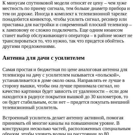
К минусам спутниковой модели относят ее цену – чем хуже
местность по приему сигнала, тем больше диаметр прибора и
тем он дороже. Иногда в комплект к телевизионной тарелке
понадобится конвектор, чтобы усилить сигнал, ресивер или
приставка для настройки и современный плоский телевизор –
к ламповому ее сложно подключить. Еще одним нюансом
станет выбор обслуживающего оператора – в районе может не
транслироваться то, что нужно, так что придется обойтись
другими предложениями.
Антенна для дачи с усилителем
Самая простая и бюджетная по цене аналоговая антенна для
телевизора на дачу с усилителем называется «польской»,
устанавливается в доме около окна. Направлять ее лучше в
сторону вышки, чтобы она лучше принимала сигнал, но
качество картинки будет зависеть от удаленности – если дом
находится в радиусе покрытия вышкой до 30 километров, то
он будет стабильным, если нет – придется покупать внешний
телевизионный усилитель.
Встроенный усилитель делает антенну активной, помогая
принимать ей многие каналы на повышенном уровне. В
конструкции несколько частей, расположенных специальным
образом, чтобы уловить волны на расстоянии до 80