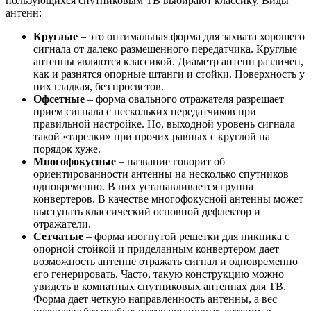
пользующихся спутниковым ТВ выбирают классику. Виды
антенн:
Круглые
– это оптимальная форма для захвата хорошего
сигнала от далеко размещенного передатчика. Круглые
антенны являются классикой. Диаметр антенн различен,
как и разнятся опорные штанги и стойки. Поверхность у
них гладкая, без просветов.
Офсетные
– форма овального отражателя разрешает
прием сигнала с нескольких передатчиков при
правильной настройке. Но, выходной уровень сигнала
такой «тарелки» при прочих равных с круглой на
порядок хуже.
Многофокусные
– название говорит об
ориентированности антенны на несколько спутников
одновременно. В них устанавливается группа
конвертеров. В качестве многофокусной антенны может
выступать классический основной дефлектор и
отражатели.
Сетчатые
– форма изогнутой решетки для пикника с
опорной стойкой и приделанным конвертером дает
возможность антенне отражать сигнал и одновременно
его генерировать. Часто, такую конструкцию можно
увидеть в комнатных спутниковых антеннах для ТВ.
Форма дает четкую направленность антенны, а вес