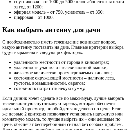
спутниковая – от 1000 до 5000 плюс абонентская плата
за год от 1200;
эфирная модель – от 750, усилитель – от 350;
цифровая – от 1000.
Как выбрать антенну для дачи
С необходимостью иметь телевидение возникает вопрос,
какую антенну поставить на даче. Главные критерии выбора
будут выражены в следующих факторах:
удаленность местности от города в километрах;
удаленность участка от телевизионной вышки;
желаемое количество просматриваемых каналов;
состояние окружающей местности – наличие леса,
густоты, возвышенностей, оврагов;
готовность потратить некую сумму.
Если дачник хочет сделать все по максимуму, лучше выбрать
телевизионную спутниковую тарелку, которая обеспечит
идеальный просмотр, но обойдется недешево по цене. Если
же первые 2 критерия позволяют установить наружную или
комнатную модель, то лучше выбрать их – они дешевые по
цене, обеспечат бесперебойный сигнал без особых проблем.
Для понимания, подойдет ли в дом комнатная антенна, можно