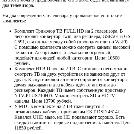
два телевизора.
На два современных телевизора у провайдеров есть такие
комплекты:
Комплект Триколор ТВ FULL HD на 2 телевизора. В
него входят конвертор Twin, два ресивера, GSE501 и GS
C591, связанные между собой (проводом или по Wi-Fi).
С помощью комплекта можно смотреть каналы высокой
четкости. Ассортимент телеканалов огромный,
подойдёт для людей любой категории. Цена: 10500
рублей.
Комплект НТВ Плюс на 2 ТВ. С помощью него можно
смотреть ТВ на двух устройствах не зависимо друг от
друга. К спутниковой антенне сопрягается конвертор с
двумя выходами и два кабеля идут от антенны до
ресиверов. Каждый ТВ имеет собственную приставку
NTV-PLUS710HD. Можно смотреть SD и HDTV
каналы. Цена 13700 рублей.
У МТС в комплекте на 2 ТВ тоже тянутся 2
независимых кабеля к приставкам EKT DSD 4614i.
Каналов UHD мало, но HD показывают хорошо. Есть
скидки и акции на первые подключения к пакетам. Цена
11850 рублей.