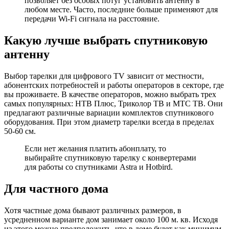
позволяет без особых потуг установить антенну в
любом месте. Часто, последние больше применяют для
передачи Wi-Fi сигнала на расстояние.
Какую лучше выбрать спутниковую
антенну
Выбор тарелки для цифрового TV зависит от местности,
абонентских потребностей и работы операторов в секторе, где
вы проживаете. В качестве операторов, можно выбрать трех
самых популярных: НТВ Плюс, Триколор ТВ и МТС ТВ. Они
предлагают различные вариации комплектов спутникового
оборудования. При этом диаметр тарелки всегда в пределах
50-60 см.
Если нет желания платить абонплату, то
выбирайте спутниковую тарелку с конвертерами
для работы со спутниками Astra и Hotbird.
Для частного дома
Хотя частные дома бывают различных размеров, в
усредненном варианте дом занимает около 100 м. кв. Исходя
из этого можно предположить, что в доме будет как минимум