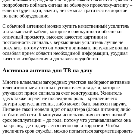
попробовать поймать сигнал на обычную проволоку-штангу –
если он будет идти, значит, нет смысла тратиться на дорогое
по цене оборудование.
С обычной антенной можно купить качественный усилитель
и итальянский кабель, которые в совокупности обеспечат
отличный просмотр, высокое качество картинки и
постоянность сигнала. Сверхмощный усилитель лучше не
покупать, потому что он может принимать ненужные волны,
ослабляя прием области необходимой информации, ухудшая
качество изображения и доставляя неудобство.
Активная антенна для ТВ на дачу
Многие владельцы загородных участков выбирают активные
телевизионные антенны с усилителем для дачи, которые
улучшают прием сигнала за счет конструкции. Усилитель
здесь также играет не последнюю роль – крепление его
внутри корпуса антенны, либо может быть вынесен наружу.
Питание такой модели идет от адаптера (блока питания) либо
от бытовой сети. К минусам использования относят низкий
срок эксплуатации – до года, потому что устанавливается она
на крышу, где подвергается непогоде и коррозии. Чтобы
увеличить срок службы, можно попытаться загерметизировать