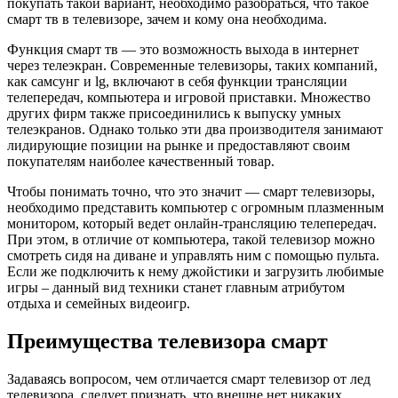
покупать такой вариант, необходимо разобраться, что такое
смарт тв в телевизоре, зачем и кому она необходима.
Функция смарт тв — это возможность выхода в интернет
через телеэкран. Современные телевизоры, таких компаний,
как самсунг и lg, включают в себя функции трансляции
телепередач, компьютера и игровой приставки. Множество
других фирм также присоединились к выпуску умных
телеэкранов. Однако только эти два производителя занимают
лидирующие позиции на рынке и предоставляют своим
покупателям наиболее качественный товар.
Чтобы понимать точно, что это значит — смарт телевизоры,
необходимо представить компьютер с огромным плазменным
монитором, который ведет онлайн-трансляцию телепередач.
При этом, в отличие от компьютера, такой телевизор можно
смотреть сидя на диване и управлять ним с помощью пульта.
Если же подключить к нему джойстики и загрузить любимые
игры – данный вид техники станет главным атрибутом
отдыха и семейных видеоигр.
Преимущества телевизора смарт
Задаваясь вопросом, чем отличается смарт телевизор от лед
телевизора, следует признать, что внешне нет никаких