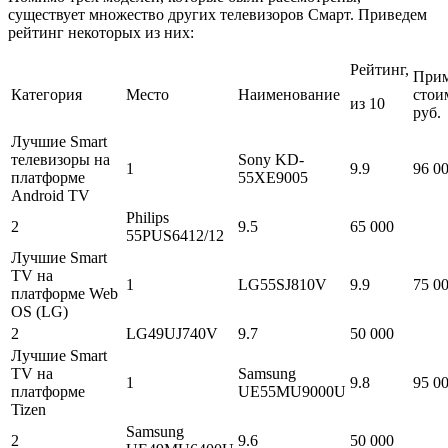
существует множество других телевизоров Смарт. Приведем
рейтинг некоторых из них:
Рейтинг,
Прим
Категория
Место
Наименование
стои
из 10
руб.
Лучшие Smart
телевизоры на
Sony KD-
1
9.9
96 0
платформе
55XE9005
Android TV
Philips
2
9.5
65 000
55PUS6412/12
Лучшие Smart
TV на
1
LG55SJ810V
9.9
75 0
платформе Web
OS (LG)
2
LG49UJ740V
9.7
50 000
Лучшие Smart
TV на
Samsung
1
9.8
95 0
платформе
UE55MU9000U
Tizen
Samsung
2
9.6
50 000