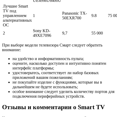
UE49MU6400U
Лучшие Smart
TV под
Panasonic TX-
управлением
1
9.8
75 0
50EXR700
альтернативных
ОС
Sony KD-
2
9,7
55 000
49XE7096
При выборе модели телевизора Смарт следует обратить
внимание:
на удобство и информативность пульта;
оцените, насколько доступен и интуитивно понятен
интерфейс платформы;
удостоверьтесь, соответствует ли набор базовых
приложений вашим пожеланиям;
не покупайте изделие с функциями, которые вы в
дальнейшем не будете использовать;
особое внимание следует уделить количеству портов для
подключения периферийных устройств.
Отзывы и комментарии о Smart TV