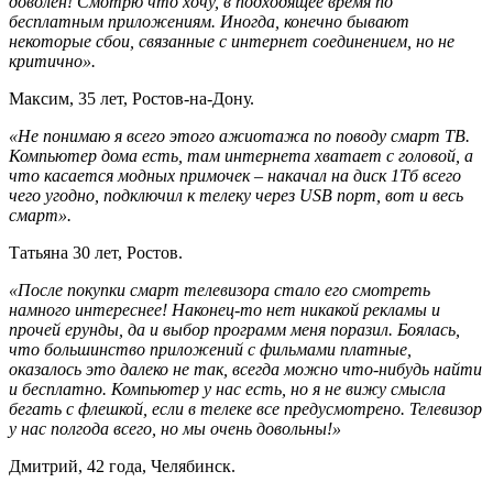
доволен! Смотрю что хочу, в подходящее время по
бесплатным приложениям. Иногда, конечно бывают
некоторые сбои, связанные с интернет соединением, но не
критично».
Максим, 35 лет, Ростов-на-Дону.
«Не понимаю я всего этого ажиотажа по поводу смарт ТВ.
Компьютер дома есть, там интернета хватает с головой, а
что касается модных примочек – накачал на диск 1Тб всего
чего угодно, подключил к телеку через USB порт, вот и весь
смарт».
Татьяна 30 лет, Ростов.
«После покупки смарт телевизора стало его смотреть
намного интереснее! Наконец-то нет никакой рекламы и
прочей ерунды, да и выбор программ меня поразил. Боялась,
что большинство приложений с фильмами платные,
оказалось это далеко не так, всегда можно что-нибудь найти
и бесплатно. Компьютер у нас есть, но я не вижу смысла
бегать с флешкой, если в телеке все предусмотрено. Телевизор
у нас полгода всего, но мы очень довольны!»
Дмитрий, 42 года, Челябинск.