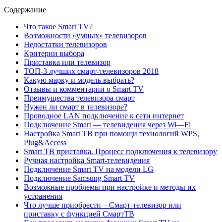
Содержание
Что такое Smart TV?
Возможности «умных» телевизоров
Недостатки телевизоров
Критерии выбора
Приставка или телевизор
ТОП-3 лучших смарт-телевизоров 2018
Какую марку и модель выбрать?
Отзывы и комментарии о Smart TV
Преимущества телевизора смарт
Нужен ли смарт в телевизоре?
Проводное LAN подключение к сети интернет
Подключение Smart — телевидения через Wi—Fi
Настройка Smart ТВ при помощи технологий WPS,
Plug&Access
Smart ТВ приставка. Процесс подключения к телевизору
Ручная настройка Smart-телевидения
Подключение Smart TV на модели LG
Подключение Samsung Smart TV
Возможные проблемы при настройке и методы их
устранения
Что лучше приобрести – Смарт-телевизор или
приставку с функцией СмартТВ