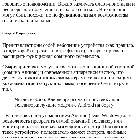
говорить о подключении. Важно различать смарт-приставки и
ресиверы для получения цифрового сигнала. Внешне они
могут быть похожи, но по функциональным возможностям
отличия кардинальные.
Смарт-ТВ приставки
Представляют они собой небольшие устройства (как правило,
в виде коробки, реже – в виде флешки), которые призваны
расширить функционал обычного телевизора.
Смарт-приставки могут похвастаться операционной системой
(обычно
Android
) и современной аппаратной частью, что
делает их этакими мини-компьютерами со всеми присущими
возможностями (запуск программ, посещение Сети, игры и
т.д.).
Читайте обзор: Как выбрать смарт-приставку для
телевизора: лучшие модели с Android на борту
ТВ-приставка под управлением
Android
(реже
Windows
) дает
возможность превратить самый обычный телевизор или
монитор в настоящий мультимедийный центр. Подключив
такое устройство, пользователь сможет смотреть любимые
фильмы и передачи в хорошем качестве, играть, посещать