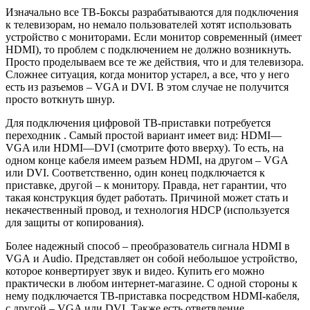
Изначально все ТВ-Боксы разрабатываются для подключения
к телевизорам, но немало пользователей хотят использовать
устройство с мониторами. Если монитор современный (имеет
HDMI
), то проблем с подключением не должно возникнуть.
Просто проделываем все те же действия, что и для телевизора.
Сложнее ситуация, когда монитор устарел, а все, что у него
есть из разъемов –
VGA
и
DVI
. В этом случае не получится
просто воткнуть шнур.
Для подключения цифровой ТВ-приставки потребуется
переходник . Самый простой вариант имеет вид:
HDMI
—
VGA
или
HDMI
—
DVI (смотрите фото вверху)
. То есть, на
одном конце кабеля имеем разъем
HDMI
, на другом –
VGA
или
DVI
. Соответственно, один конец подключается к
приставке, другой – к монитору. Правда, нет гарантии, что
такая конструкция будет работать. Причиной может стать и
некачественный провод, и технология HDCP (используется
для защиты от копирования).
Более надежный способ – преобразователь сигнала
HDMI
в
VGA
и
Audio
. Представляет он собой небольшое устройство,
которое конвертирует звук и видео. Купить его можно
практически в любом интернет-магазине. С одной стороны к
нему подключается ТВ-приставка посредством
HDMI
-кабеля,
с другой –
VGA
или
DVI
. Также есть ответвление,