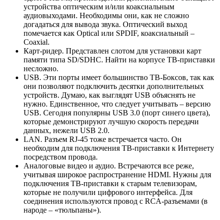
устройства оптическим и/или коаксиальным
аудиовыходами. Необходимы они, как не сложно
догадаться для вывода звука. Оптический выход
помечается как
Optical
или
SPDIF
, коаксиальный –
Coaxial
.
Карт-ридер. Представлен слотом для установки карт
памяти типа
SD
/
SDHC
. Найти на корпусе ТВ-приставки
несложно.
USB
. Эти порты имеет большинство ТВ-Боксов, так как
они позволяют подключить десятки дополнительных
устройств. Думаю, как выглядят
USB
объяснять не
нужно. Единственное, что следует учитывать – версию
USB
. Сегодня популярны
USB
3.0 (порт синего цвета),
которые демонстрируют лучшую скорость передачи
данных, нежели
USB
2.0.
LAN
. Разъем
RJ
-45 тоже встречается часто. Он
необходим для подключения ТВ-приставки к Интернету
посредством провода.
Аналоговые видео и аудио. Встречаются все реже,
учитывая широкое распространение
HDMI
. Нужны для
подключения ТВ-приставки к старым телевизорам,
которые не получили цифрового интерфейса. Для
соединения используются провод с
RCA
-разъемами (в
народе – «тюльпаны»).