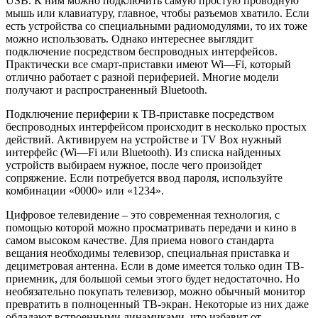
USB
. К ним можно подключить самую простую проводную
мышь или клавиатуру, главное, чтобы разъемов хватило. Если
есть устройства со специальными радиомодулями, то их тоже
можно использовать. Однако интереснее выглядит
подключение посредством беспроводных интерфейсов.
Практически все смарт-приставки имеют
Wi
—
Fi
, который
отлично работает с разной периферией. Многие модели
получают и распространенный
Bluetooth
.
Подключение периферии к ТВ-приставке посредством
беспроводных интерфейсом происходит в несколько простых
действий. Активируем на устройстве и
TV
Box
нужный
интерфейс (
Wi
—
Fi
или
Bluetooth
). Из списка найденных
устройств выбираем нужное, после чего произойдет
сопряжение. Если потребуется ввод пароля, используйте
комбинации «0000» или «1234».
Цифровое телевидение – это современная технология, с
помощью которой можно просматривать передачи и кино в
самом высоком качестве. Для приема нового стандарта
вещания необходимы телевизор, специальная приставка и
дециметровая антенна. Если в доме имеется только один ТВ-
приемник, для большой семьи этого будет недостаточно. Но
необязательно покупать телевизор, можно обычный монитор
превратить в полноценный ТВ-экран. Некоторые из них даже
обладают встроенными динамиками, что избавит от