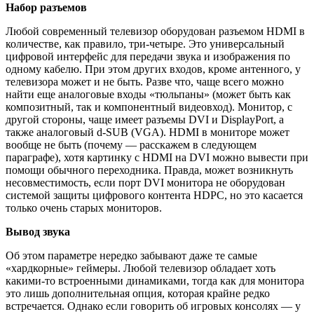
Набор разъемов
Любой современный телевизор оборудован разъемом HDMI в
количестве, как правило, три-четыре. Это универсальный
цифровой интерфейс для передачи звука и изображения по
одному кабелю. При этом других входов, кроме антенного, у
телевизора может и не быть. Разве что, чаще всего можно
найти еще аналоговые входы «тюльпаны» (может быть как
композитный, так и компонентный видеовход). Монитор, с
другой стороны, чаще имеет разъемы DVI и DisplayPort, а
также аналоговый d-SUB (VGA). HDMI в мониторе может
вообще не быть (почему — расскажем в следующем
параграфе), хотя картинку с HDMI на DVI можно вывести при
помощи обычного переходника. Правда, может возникнуть
несовместимость, если порт DVI монитора не оборудован
системой защиты цифрового контента HDPC, но это касается
только очень старых мониторов.
Вывод звука
Об этом параметре нередко забывают даже те самые
«хардкорные» геймеры. Любой телевизор обладает хоть
какими-то встроенными динамиками, тогда как для монитора
это лишь дополнительная опция, которая крайне редко
встречается. Однако если говорить об игровых консолях — у