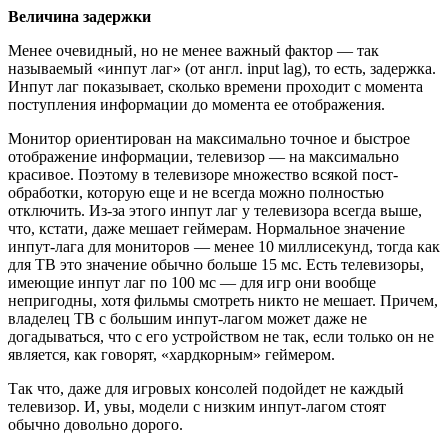
Величина задержки
Менее очевидный, но не менее важный фактор — так
называемый «инпут лаг» (от англ. input lag), то есть, задержка.
Инпут лаг показывает, сколько времени проходит с момента
поступления информации до момента ее отображения.
Монитор ориентирован на максимально точное и быстрое
отображение информации, телевизор — на максимально
красивое. Поэтому в телевизоре множество всякой пост-
обработки, которую еще и не всегда можно полностью
отключить. Из-за этого инпут лаг у телевизора всегда выше,
что, кстати, даже мешает геймерам. Нормальное значение
инпут-лага для мониторов — менее 10 миллисекунд, тогда как
для ТВ это значение обычно больше 15 мс. Есть телевизоры,
имеющие инпут лаг по 100 мс — для игр они вообще
непригодны, хотя фильмы смотреть никто не мешает. Причем,
владелец ТВ с большим инпут-лагом может даже не
догадываться, что с его устройством не так, если только он не
является, как говорят, «хардкорным» геймером.
Так что, даже для игровых консолей подойдет не каждый
телевизор. И, увы, модели с низким инпут-лагом стоят
обычно довольно дорого.