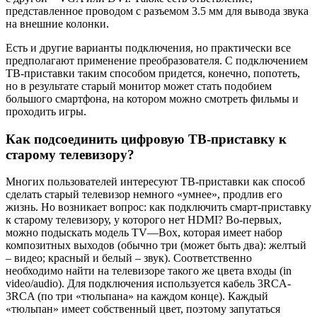
представленное проводом с разъемом 3.5 мм для вывода звука
на внешние колонки.
Есть и другие варианты подключения, но практически все
предполагают применение преобразователя. С подключением
ТВ-приставки таким способом придется, конечно, попотеть,
но в результате старый монитор может стать подобием
большого смартфона, на котором можно смотреть фильмы и
проходить игры.
Как подсоединить цифровую ТВ-приставку к
старому телевизору?
Многих пользователей интересуют ТВ-приставки как способ
сделать старый телевизор немного «умнее», продлив его
жизнь. Но возникает вопрос: как подключить смарт-приставку
к старому телевизору, у которого нет
HDMI
? Во-первых,
можно подыскать модель
TV
—
Box
, которая имеет набор
композитных выходов (обычно три (может быть два): желтый
– видео; красный и белый – звук). Соответственно
необходимо найти на телевизоре такого же цвета входы (
in
video
/
audio
). Для подключения используется кабель 3
RCA
-
3
RCA
(по три «тюльпана» на каждом конце). Каждый
«тюльпан» имеет собственный цвет, поэтому запутаться