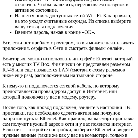
отключен. Чтобы включить, перетягиваем ползунок в
активное состояние.
Начнется поиск доступных сетей
Wi
—
Fi
. Как правило,
на это уходят считанные секунды. Из списка выберите
вашу сеть для подключения.
Введите пароль, нажав в конце «ОК».
Все, если нет проблем с роутером, то вы можете начать качать
приложения, серфить в Сети и смотреть фильмы-онлайн.
Во-вторых, можно использовать интерфейс
Ethernet
, который
есть у многих
TV
Box
. Физически он представлен разъемом
RJ
-45 или еще называется LAN (смотрите схему разъемов
ниже еще раз), расположенным на тыльной стороне.
К нему-то и подключается сетевой кабель, по которому
предоставляется провайдером доступ в Интернет, или
который подключен у вас к модему, роутеру.
После того, как провод подключен, зайдите в настройки ТВ-
приставки, где необходимо сделать активным ползунок
напротив пункта
Ethernet
. Как правило, ваша смарт-приставка
сам получит нужный адрес в сети и у вас появится интернет.
Если нет — откройте настройки, выберите Ethernet и введите
нужные данные (такие же как у вас на комьютере, только в