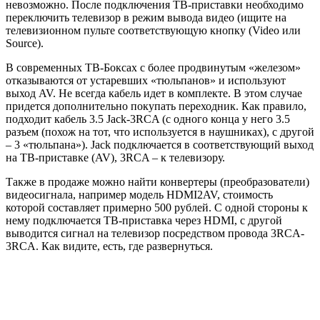
невозможно. После подключения ТВ-приставки необходимо
переключить телевизор в режим вывода видео (ищите на
телевизионном пульте соответствующую кнопку (V
ideo или
Source
).
В современных ТВ-Боксах с более продвинутым «железом»
отказываются от устаревших «тюльпанов» и используют
выход AV. Не всегда кабель идет в комплекте. В этом случае
придется дополнительно покупать переходник. Как правило,
подходит кабель 3.5
Jack
-3
RCA
(с одного конца у него 3.5
разъем (похож на тот, что используется в наушниках), с другой
– 3 «тюльпана»).
Jack
подключается в соответствующий выход
на ТВ-приставке (
AV
), 3
RCA
– к телевизору.
Также в продаже можно найти конвертеры (преобразователи)
видеосигнала, например модель HDMI2AV, стоимость
которой составляет примерно 500 рублей. С одной стороны к
нему подключается ТВ-приставка через
HDMI
, с другой
выводится сигнал на телевизор посредством провода 3
RCA
-
3
RCA
. Как видите, есть, где развернуться.