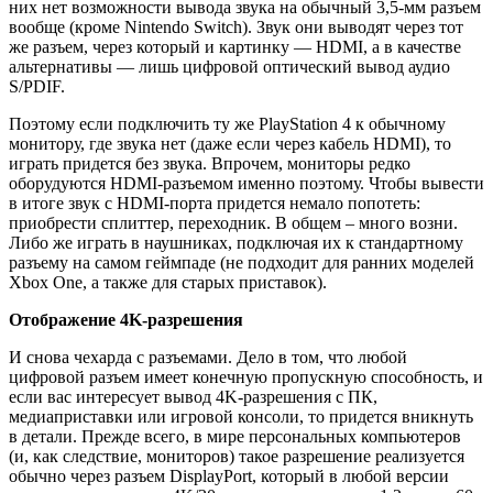
них нет возможности вывода звука на обычный 3,5-мм разъем
вообще (кроме Nintendo Switch). Звук они выводят через тот
же разъем, через который и картинку — HDMI, а в качестве
альтернативы — лишь цифровой оптический вывод аудио
S/PDIF.
Поэтому если подключить ту же PlayStation 4 к обычному
монитору, где звука нет (даже если через кабель HDMI), то
играть придется без звука. Впрочем, мониторы редко
оборудуются HDMI-разъемом именно поэтому. Чтобы вывести
в итоге звук с HDMI-порта придется немало попотеть:
приобрести сплиттер, переходник. В общем – много возни.
Либо же играть в наушниках, подключая их к стандартному
разъему на самом геймпаде (не подходит для ранних моделей
Xbox One, а также для старых приставок).
Отображение 4K-разрешения
И снова чехарда с разъемами. Дело в том, что любой
цифровой разъем имеет конечную пропускную способность, и
если вас интересует вывод 4K-разрешения с ПК,
медиаприставки или игровой консоли, то придется вникнуть
в детали. Прежде всего, в мире персональных компьютеров
(и, как следствие, мониторов) такое разрешение реализуется
обычно через разъем DisplayPort, который в любой версии