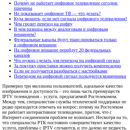
Почему не работает цифровое телевидение сегодня:
причины
Не показывает цифровое ТВ — что делать?
Куда звонить, если нет сигнала цифрового телевидения?
Чем грозит переход на цифру
В чем разница между аналоговым и цифровым
вещанием?
Федеральные каналы будут транслироваться только
в цифровом вещании
На цифровое вещание перейдут 20 федеральных
каналов
Что нужно сделать для перехода на цифровой сигнал
За покупку приставки можно получить компенсацию
Если не получается разобраться с настройками
Переходом на цифровой сигнал пользуются мошенники
Примерно три миллиона пользователей, идеальное качество
изображения и доступность – это лишь часть преимуществ
IPTV телевидения – услуги, предлагаемой Ростелекомом.
Между тем, специалистам службы технической поддержки не
редко приходится отвечать на вопрос: почему на Ростелеком
не работает интерактивное телевидение, притом, что с
Интернет-соединением проблем не возникает. Несмотря на то,
что специалисты РТК постоянно совершенствуют качество
услуги, проблемы с IPTV случаются, и это далеко не редкость.