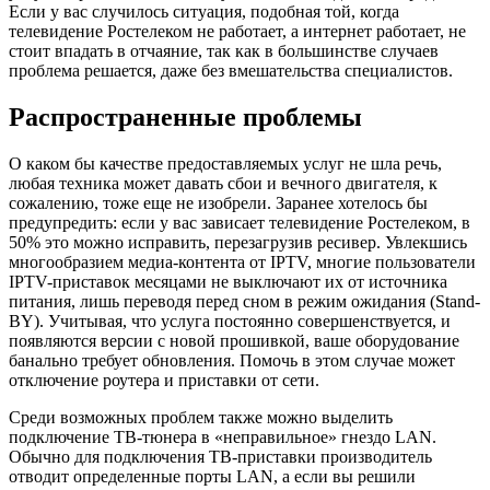
Если у вас случилось ситуация, подобная той, когда
телевидение Ростелеком не работает, а интернет работает, не
стоит впадать в отчаяние, так как в большинстве случаев
проблема решается, даже без вмешательства специалистов.
Распространенные проблемы
О каком бы качестве предоставляемых услуг не шла речь,
любая техника может давать сбои и вечного двигателя, к
сожалению, тоже еще не изобрели. Заранее хотелось бы
предупредить: если у вас зависает телевидение Ростелеком, в
50% это можно исправить, перезагрузив ресивер. Увлекшись
многообразием медиа-контента от IPTV, многие пользователи
IPTV­-приставок месяцами не выключают их от источника
питания, лишь переводя перед сном в режим ожидания (Stand-
BY). Учитывая, что услуга постоянно совершенствуется, и
появляются версии с новой прошивкой, ваше оборудование
банально требует обновления. Помочь в этом случае может
отключение роутера и приставки от сети.
Среди возможных проблем также можно выделить
подключение ТВ-тюнера в «неправильное» гнездо LAN.
Обычно для подключения ТВ-приставки производитель
отводит определенные порты LAN, а если вы решили