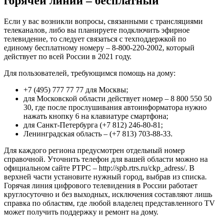
горячей линии – бесплатный
Если у вас возникли вопросы, связанными с трансляциями
телеканалов, либо вы планируете подключить эфирное
телевидение, то следует связаться с техподдержкой по
единому бесплатному номеру –
8-800-220-2002
, который
действует по всей России в 2021 году.
Для пользователей, требующимся помощь на дому:
+7 (495) 777 77 77
для Москвы;
для Московской области действует номер –
8 800 550 50
30
, где после прослушивания автоинформатора нужно
нажать кнопку 6 на клавиатуре смартфона;
для Санкт-Петербурга
(+7 812) 246-80-81
;
Ленинградская область –
(+7 813) 703-88-33
.
Для каждого региона предусмотрен отдельный номер
справочной. Уточнить телефон для вашей области можно на
официальном сайте РТРС – http://spb.rtrs.ru/ckp_adress/. В
верхней части установите нужный город, выбрав из списка.
Горячая линия цифрового телевидения в России работает
круглосуточно и без выходных, исключения составляют лишь
справка по областям, где любой владелец представленного TV
может получить поддержку и ремонт на дому.