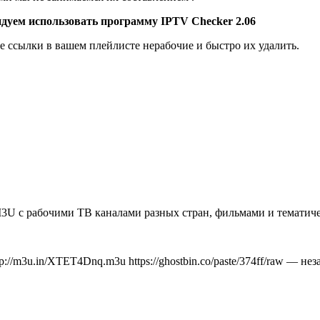
ндуем использовать программу
IPTV Checker 2.06
 ссылки в вашем плейлисте нерабочие и быстро их удалить.
3U с рабочими ТВ каналами разных стран, фильмами и тематиче
p://m3u.in/XTET4Dnq.m3u https://ghostbin.co/paste/374ff/raw — н