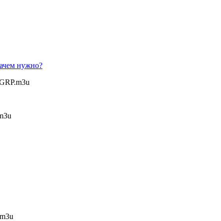
ачем нужно?
XTGRP.m3u
.m3u
p.m3u