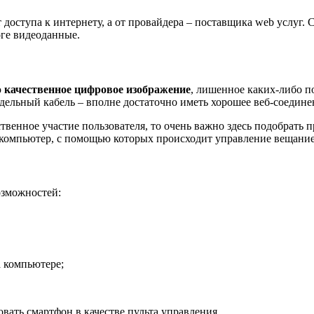
т доступа к интернету, а от провайдера – поставщика web услуг.
ге видеоданные.
ю
качественное цифровое изображение
, лишенное каких-либо п
тдельный кабель – вполне достаточно иметь хорошее веб-соедине
ственное участие пользователя, то очень важно здесь подобрать
 компьютер, с помощью которых происходит управление вещани
озможностей:
а компьютере;
ать смартфон в качестве пульта управления.