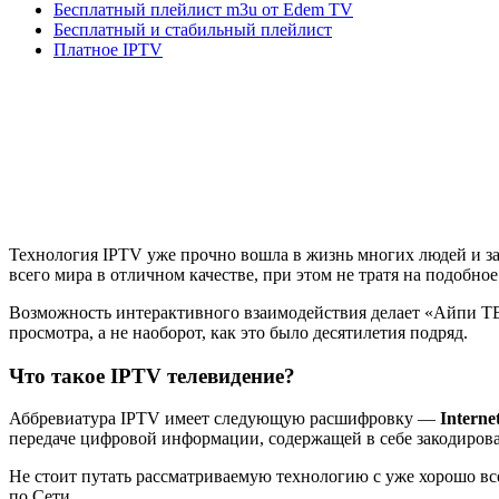
Бесплатный плейлист m3u от Edem TV
Бесплатный и стабильный плейлист
Платное IPTV
Технология IPTV уже прочно вошла в жизнь многих людей и з
всего мира в отличном качестве, при этом не тратя на подобно
Возможность интерактивного взаимодействия делает «Айпи ТВ»
просмотра, а не наоборот, как это было десятилетия подряд.
Что такое IPTV телевидение?
Аббревиатура IPTV имеет следующую расшифровку —
Interne
передаче цифровой информации, содержащей в себе закодирова
Не стоит путать рассматриваемую технологию с уже хорошо все
по Сети.