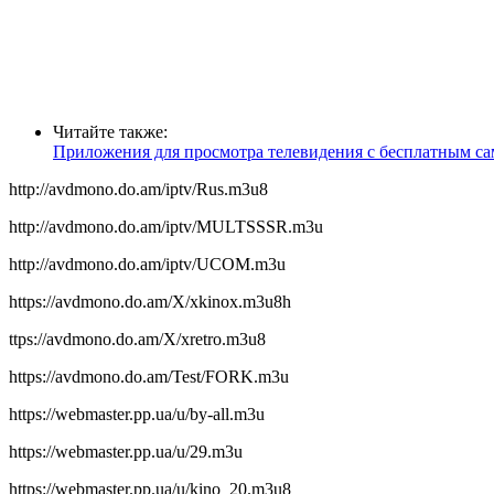
Читайте также:
Приложения для просмотра телевидения с бесплатным с
http://avdmono.do.am/iptv/Rus.m3u8
http://avdmono.do.am/iptv/MULTSSSR.m3u
http://avdmono.do.am/iptv/UCOM.m3u
https://avdmono.do.am/X/xkinox.m3u8h
ttps://avdmono.do.am/X/xretro.m3u8
https://avdmono.do.am/Test/FORK.m3u
https://webmaster.pp.ua/u/by-all.m3u
https://webmaster.pp.ua/u/29.m3u
https://webmaster.pp.ua/u/kino_20.m3u8