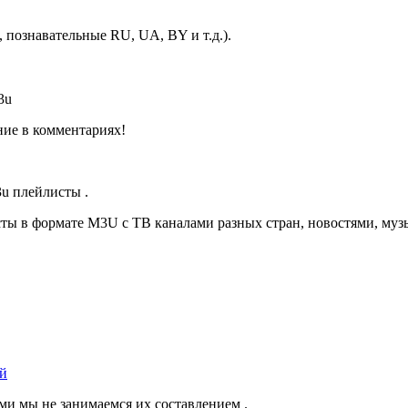
 познавательные RU, UA, BY и т.д.).
3u
ние в комментариях!
u плейлисты .
ты в формате M3U с ТВ каналами разных стран, новостями, муз
ый
ми мы не занимаемся их составлением .