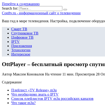
Перейти к содержанию
Search for:
Сonftv.ru - информационный сайт о телевидении
Ваш гид в мире телевидения. Настройка, подключение оборудо
Смарт ТВ
Спутниковое ТВ
Цифровое ТВ
IPTV
Приложения
Технологии
Интересное
OttPlayer – бесплатный просмотр спутн
Автор
Максим Коновалов
На чтение
11 мин.
Просмотров
28
Оп
Содержание
Плейлист «TV Release» m3u
Что необходимо знать о IPTV
Список плейлистов IPTV m3u российских каналов
Что такое m3u?