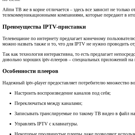
Айпи ТВ же в корне отличается – здесь все зависит не только о
телекоммуникационными компаниями, которые передают в ито
Преимущества IPTV-приставки
Телевещание по интернету предлагает конечному пользовател
можно назвать также и то, что для IPTV не нужно проводить о
Так как технология интерактивна, то есть предлагает непосред
довольно хороших iptv-плееров – специальных приложений на
Особенности плееров
Надежный iptv-player предоставляет потребителю множество в
Настроить воспроизведение каналов под себя;
Переключаться между каналами;
Записывать транслируемые по такому ТВ видео в файл н
Управлять IPTV с клавиатуры.
Некоторые продвинутые плееры даже позволяют использов