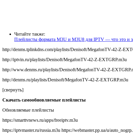
Читайте также:
Плейлисты формата M3U и M3U8 для IPTV — что это и з
http://denms.tplinkdns.com/playlists/Denisoft/MegafonTV-42-Z-E
http://iptvin.ru/playlists/Denisoft/MegafonTV-42-Z-EXTGRP.m3u
http://www.denms.ru/playlists/Denisoft/MegafonTV-42-Z-EXTGRP
http://denms.ru/playlists/Denisoft/MegafonTV-42-Z-EXTGRP.m3u
[свернуть]
Скачать самообновляемые плейлисты
Обновляемые плейлисты
https://smarttvnews.ru/apps/freeiptv.m3u
https://iptvmaster.ru/russia.m3u https://webmaster.pp.ua/u/auto_nogr