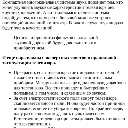
Компактная многоканальная система звука подойдет тем, кто
хочет улучшить звуковые характеристики телевизора без
крупных вложений. А вот полномасштабные системы
подойдут тем, кто намерен в большой комнате устроить
настоящий домашний кинотеатр. В таком случае звукоподача
будет очень качественной.
Ценители просмотра фильмов с идеальной
звуковой дорожкой будут довольны таким
приобретением.
И еще пара важных экспертных советов о правильной
эксплуатации телевизора.
Прекрасно, если телевизор стоит подальше от окон. А
также не стоит ставить его рядом с отопительным
прибором. Между окнами – еще одна неподходящая зона
для телевизора. Все это приведет к быстрейшим
поломкам, в том числе, и связанным со звуком.
За счет электростатического поля вокруг телевизора
скапливается много пыли. И она будет частой причиной
поломок, если ее не убирать вовремя. По крайней мере,
пару раз в год нужно удалять пыль пылесосом.
Естественно, телевизор при этом должен быть отключен
от электропитания.