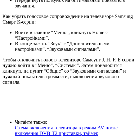
Передвинуть ползунок на оптимальный показатель
звучания.
Как убрать голосовое сопровождение на телевизоре Samsung
Смарт К-серии:
Войти в главное “Меню”, кликнуть Home с
“Настройками”.
В конце зажать “Звук” с “Дополнительными
настройками”, “Звуковыми сигналами”.
Чтобы отключить голос в телевизоре Самсунг J, H, F, E серии
нужно войти в “Меню”, “Системы”. Затем понадобится
кликнуть на пункт “Общие” со “Звуковыми сигналами” и
нужный показатель громкости, выключения звукового
сигнала.
Читайте также:
Схема включения телевизора в режим AV после
включения DVB-T2 приставки, таймер