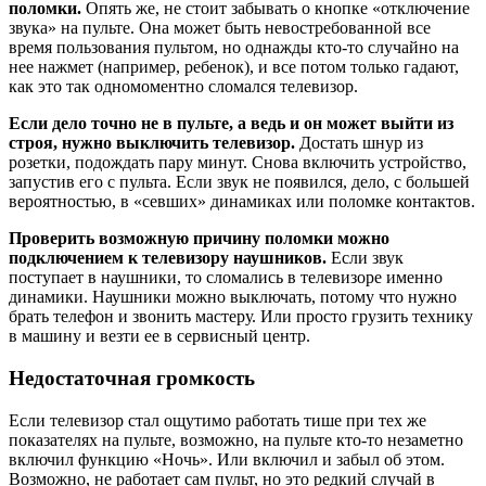
поломки.
Опять же, не стоит забывать о кнопке «отключение
звука» на пульте. Она может быть невостребованной все
время пользования пультом, но однажды кто-то случайно на
нее нажмет (например, ребенок), и все потом только гадают,
как это так одномоментно сломался телевизор.
Если дело точно не в пульте, а ведь и он может выйти из
строя, нужно выключить телевизор.
Достать шнур из
розетки, подождать пару минут. Снова включить устройство,
запустив его с пульта. Если звук не появился, дело, с большей
вероятностью, в «севших» динамиках или поломке контактов.
Проверить возможную причину поломки можно
подключением к телевизору наушников.
Если звук
поступает в наушники, то сломались в телевизоре именно
динамики. Наушники можно выключать, потому что нужно
брать телефон и звонить мастеру. Или просто грузить технику
в машину и везти ее в сервисный центр.
Недостаточная громкость
Если телевизор стал ощутимо работать тише при тех же
показателях на пульте, возможно, на пульте кто-то незаметно
включил функцию «Ночь». Или включил и забыл об этом.
Возможно, не работает сам пульт, но это редкий случай в