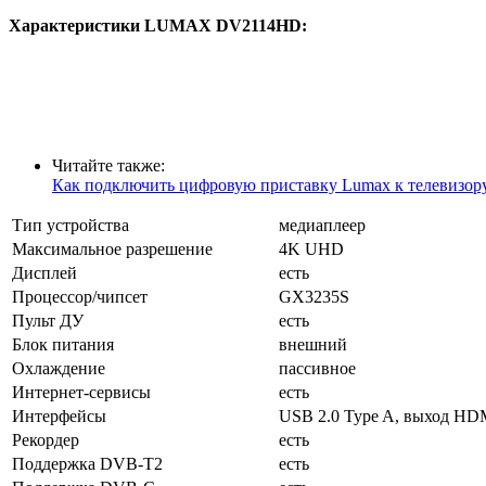
Характеристики LUMAX DV2114HD:
Читайте также:
Как подключить цифровую приставку Lumax к телевизор
Тип устройства
медиаплеер
Максимальное разрешение
4K UHD
Дисплей
есть
Процессор/чипсет
GX3235S
Пульт ДУ
есть
Блок питания
внешний
Охлаждение
пассивное
Интернет-сервисы
есть
Интерфейсы
USB 2.0 Type A, выход HDM
Рекордер
есть
Поддержка DVB-T2
есть