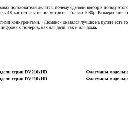
вах пользователи делятся, почему сделали выбор в пользу этог
льт. 4К контент вы не посмотрите – только 1080p. Размеры впеча
гими конкурентами. «Люмакс» оказался лучше: на пульте есть го
цифровых тюнеров, как для дачи, так и для дома.
одели серии DV210xHD
Флагманы модельно
одели серии DV210xHD
Флагманы модельно