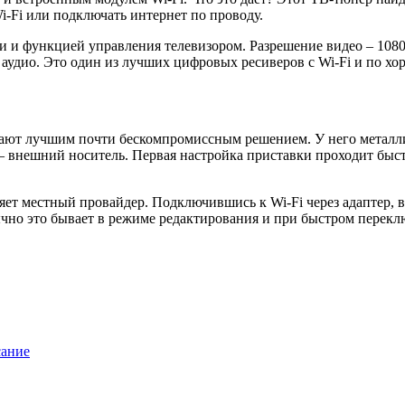
i-Fi или подключать интернет по проводу.
ми и функцией управления телевизором. Разрешение видео – 1
аудио. Это один из лучших цифровых ресиверов с Wi-Fi и по хо
ают лучшим почти бескомпромиссным решением. У него металли
ой – внешний носитель. Первая настройка приставки проходит быс
яет местный провайдер. Подключившись к Wi-Fi через адаптер, в
ычно это бывает в режиме редактирования и при быстром перекл
сание