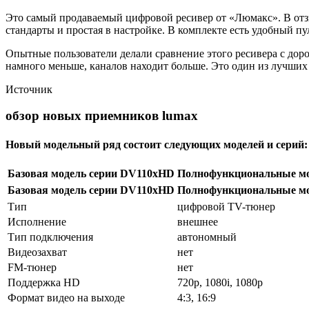
Это самый продаваемый цифровой ресивер от «Люмакс». В отзы
стандарты и простая в настройке. В комплекте есть удобный пу
Опытные пользователи делали сравнение этого ресивера с доро
намного меньше, каналов находит больше. Это один из лучших 
Источник
обзор новых приемников lumax
Новый модельный ряд состоит следующих моделей и серий:
Базовая модель серии DV110xHD
Полнофункциональные м
Базовая модель серии DV110xHD
Полнофункциональные м
Тип
цифровой TV-тюнер
Исполнение
внешнее
Тип подключения
автономный
Видеозахват
нет
FM-тюнер
нет
Поддержка HD
720p, 1080i, 1080p
Формат видео на выходе
4:3, 16:9