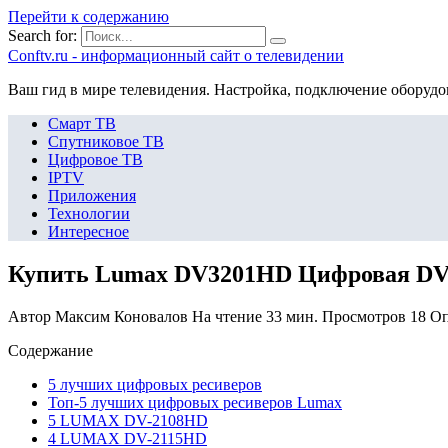
Перейти к содержанию
Search for:
Сonftv.ru - информационный сайт о телевидении
Ваш гид в мире телевидения. Настройка, подключение оборудо
Смарт ТВ
Спутниковое ТВ
Цифровое ТВ
IPTV
Приложения
Технологии
Интересное
Купить Lumax DV3201HD Цифровая DVB
Автор
Максим Коновалов
На чтение
33 мин.
Просмотров
18
Оп
Содержание
5 лучших цифровых ресиверов
Топ-5 лучших цифровых ресиверов Lumax
5 LUMAX DV-2108HD
4 LUMAX DV-2115HD