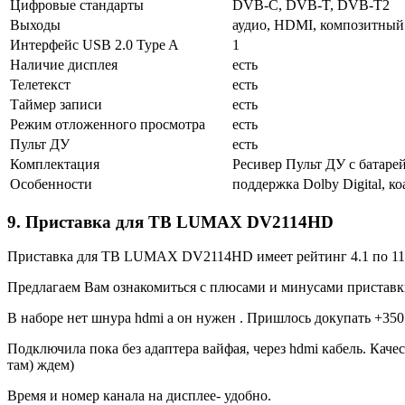
Цифровые стандарты
DVB-C, DVB-T, DVB-T2
Выходы
аудио, HDMI, композитный
Интерфейс USB 2.0 Type A
1
Наличие дисплея
есть
Телетекст
есть
Таймер записи
есть
Режим отложенного просмотра
есть
Пульт ДУ
есть
Комплектация
Ресивер Пульт ДУ с батаре
Особенности
поддержка Dolby Digital, 
9. Приставка для ТВ LUMAX DV2114HD
Приставка для ТВ LUMAX DV2114HD имеет рейтинг 4.1 по 11 
Предлагаем Вам ознакомиться с плюсами и минусами пристав
В наборе нет шнура hdmi а он нужен . Пришлось докупать +350
Подключила пока без адаптера вайфая, через hdmi кабель. Каче
там) ждем)
Время и номер канала на дисплее- удобно.