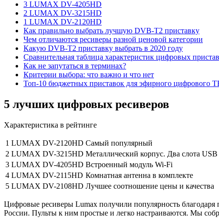
3 LUMAX DV-4205HD
2 LUMAX DV-3215HD
1 LUMAX DV-2120HD
Как правильно выбрать лучшую DVB-T2 приставку
Чем отличаются ресиверы разной ценовой категории
Какую DVB-T2 приставку выбрать в 2020 году
Сравнительная таблица характеристик цифровых приста
Как не запутаться в терминах?
Критерии выбора: что важно и что нет
Топ-10 бюджетных приставок для эфирного цифрового Т
5 лучших цифровых ресиверов
Характеристика в рейтинге
1
LUMAX DV-2120HD
Самый популярный
2
LUMAX DV-3215HD
Металлический корпус. Два слота USB
3
LUMAX DV-4205HD
Встроенный модуль Wi-Fi
4
LUMAX DV-2115HD
Комнатная антенна в комплекте
5
LUMAX DV-2108HD
Лучшее соотношение цены и качества
Цифровые ресиверы Lumax получили популярность благодаря п
России. Пульты к ним простые и легко настраиваются. Мы соб