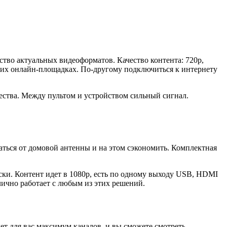
во актуальных видеоформатов. Качество контента: 720p,
угих онлайн-площадках. По-другому подключиться к интернету
чества. Между пультом и устройством сильный сигнал.
заться от домовой антенны и на этом сэкономить. Комплектная
ски. Контент идет в 1080p, есть по одному выходу USB, HDMI
лично работает с любым из этих решений.
т для вас максимум каналов, и вы сможете смотреть