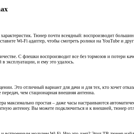
max
характеристик. Тюнер почти всеядный: воспроизводит большинст
вставите Wi-Fi адаптер, чтобы смотреть ролики на YouTube и др
личестве. С флешки воспроизводит все без тормозов и потери ка
в эксплуатации, и ему это удалось.
ении. Это отличный вариант для дачи и для тех, кто хочет отка
е передач, чем стационарная внешняя антенна.
ера максимально простая – даже часы настраиваются автоматиче
натную антенну. Вы можете подключиться и к внешней, тюнер от
 встроенным модулем Wi-Fi. Что это дает? Этот ТВ-тюнер найде