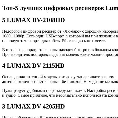
Топ-5 лучших цифровых ресиверов Lu
5 LUMAX DV-2108HD
Недорогой цифровой ресивер от «Люмакс» с хорошим набором 
1080i, 1080p. Есть один USB-порт, в который вы при желании 
не получится – порта для кабеля Ethernet здесь не имеется.
В отзывах говорят, что каналы находит быстро и в большом ко
Производитель постарался сделать модель максимально простой 
4 LUMAX DV-2115HD
Оснащенная антенной модель, которая устанавливается в помещ
антенна отлично тянет каналы – без глюков. Находит не меньш
Пульт радует удобными по размеру кнопками. Настройка ресив
и аудио. Самое приятное, что необязательно использовать ком
3 LUMAX DV-4205HD
Цифровой ресивер «Люмакс» с качественным приемом сигнала и