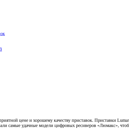
вок
В
риятной цене и хорошему качеству приставок. Приставки Lumax
рали самые удачные модели цифровых ресиверов «Люмакс», чтоб