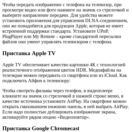
Чтобы передать изображение с телефона на телевизор, при
просмотре видео или фото нажмите на значок со стрелочкой и
выберите направление передачи. Для удобства можете
установить приложения для управления DLNA-соединением,
они же понадобятся для продукции Apple, которая не имеет
встроенной поддержки стандарта. Установите UPnP,
PlugPlayer или My Remote – кроме стандартной пересылки
файлов они умеют управлять телевизором с телефона.
Приставка Apple TV
Apple TV обеспечивает качество картинки 4К с технологией
реалистичного отображения цветов HDR. Медиафайлы на
телеэкран можно передавать со смартфона или из iCloud. Как
подключить Айфон к телевизору:
Чтобы смотреть фильмы через телефон, в видеоплеере
кликните на значок со стрелочкой в нижней строке меню, в
качестве источника установите AirPlay. На смартфоне можно
открыть смахиванием нижнюю панель, в ней выбрать AirPlay.
Если надо полностью дублировать изображение экрана,
активируйте рядом опцию «Видеоповтор».
Приставка Google Chromecast