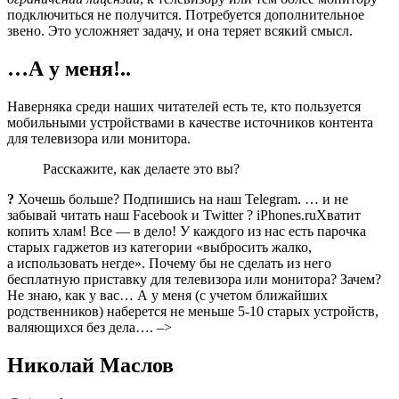
подключиться не получится. Потребуется дополнительное
звено. Это усложняет задачу, и она теряет всякий смысл.
…А у меня!..
Наверняка среди наших читателей есть те, кто пользуется
мобильными устройствами в качестве источников контента
для телевизора или монитора.
Расскажите, как делаете это вы?
?
Хочешь больше? Подпишись на наш Telegram. … и не
забывай читать наш Facebook и Twitter ?
iPhones.ru
Хватит
копить хлам! Все — в дело! У каждого из нас есть парочка
старых гаджетов из категории «выбросить жалко,
а использовать негде». Почему бы не сделать из него
бесплатную приставку для телевизора или монитора? Зачем?
Не знаю, как у вас… А у меня (с учетом ближайших
родственников) наберется не меньше 5-10 старых устройств,
валяющихся без дела….
–>
Николай Маслов