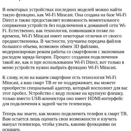
В некоторых устройствах последних моделей можно найти
такую функцию, как Wi-Fi Miracast. Она создана на базе Wi-Fi
Direct и также предоставляет возможность моментального
сопряжения устройств без подключения к домашней сети Wi-
Fi. Естественно, как технология, появившаяся позже по
времени, Wi-Fi Miracast имеет некоторые отличия от своего
предшественника. В частности, улучшена передача файлов
большого объема, возможен обмен 3D файлами,
модернизирован режим работы со смартфоном с экономным
расходом заряда батареи. Процесс создания подключения
такой же, как и при использовании Wi-Fi Direct, вот только в
меню устройств нужно выбрать функцию Wi-Fi Miracast.
К слову, если на вашем смартфоне есть технология Wi-Fi
Miracast, а ваш смарт ТВ ее не поддерживает, вы можете
приобрести специальный адаптер, который восполнит для вас
этот пробел. Устройство с виду похоже на крупную флешку,
только вместо USB-коннектора оно имеет HDMI-интерфейс
для подключения к задней части телевизора.
Теперь вы знаете, как можно подключить телефон к смарт ТВ.
Вам остается лишь оценить свои возможности и изучить
мануал телевизора, чтобы узнать, какими функциями он
оснащен.