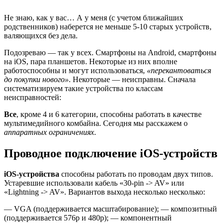
Не знаю, как у вас… А у меня (с учетом ближайших
родственников) наберется не меньше 5-10 старых устройств,
валяющихся без дела.
Подозреваю — так у всех. Смартфоны на Android, смартфоны
на iOS, пара планшетов. Некоторые из них вполне
работоспособны и могут использоваться,
«перекантоваться
до покупки нового»
. Некоторые — неисправны. Сначала
систематизируем такие устройства по классам
неисправностей:
Все
, кроме 4 и 6 категории, способны работать в качестве
мультимедийного комбайна. Сегодня мы расскажем о
аппаратных ограничениях
.
Проводное подключение iOS-устройств
iOS-устройства
способны работать по проводам двух типов.
Устаревшие использовали кабель «30-pin -> AV» или
«Lightning -> AV». Вариантов выхода несколько несколько:
— VGA (поддерживается масштабирование); — композитный
(поддерживается 576p и 480p); — компонентный