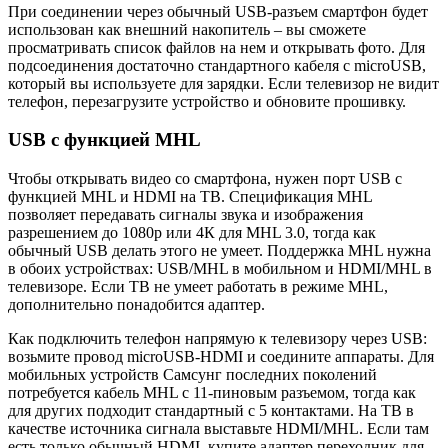
При соединении через обычный USB-разъем смартфон будет
использован как внешний накопитель – вы сможете
просматривать список файлов на нем и открывать фото. Для
подсоединения достаточно стандартного кабеля с microUSB,
который вы используете для зарядки. Если телевизор не видит
телефон, перезагрузите устройство и обновите прошивку.
USB с функцией MHL
Чтобы открывать видео со смартфона, нужен порт USB с
функцией MHL и HDMI на ТВ. Спецификация MHL
позволяет передавать сигналы звука и изображения
разрешением до 1080р или 4К для MHL 3.0, тогда как
обычный USB делать этого не умеет. Поддержка MHL нужна
в обоих устройствах: USB/MHL в мобильном и HDMI/MHL в
телевизоре. Если ТВ не умеет работать в режиме MHL,
дополнительно понадобится адаптер.
Как подключить телефон напрямую к телевизору через USB:
возьмите провод microUSB-HDMI и соедините аппараты. Для
мобильных устройств Самсунг последних поколений
потребуется кабель MHL с 11-пиновым разъемом, тогда как
для других подходит стандартный с 5 контактами. На ТВ в
качестве источника сигнала выставьте HDMI/MHL. Если там
есть только обычный HDMI, купите адаптер переходник для