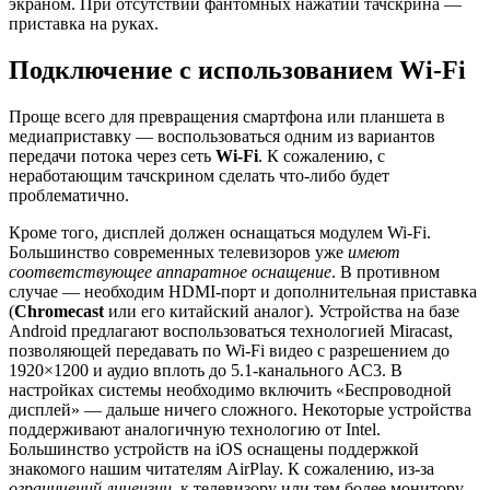
экраном. При отсутствии фантомных нажатий тачскрина —
приставка на руках.
Подключение с использованием Wi-Fi
Проще всего для превращения смартфона или планшета в
медиаприставку — воспользоваться одним из вариантов
передачи потока через сеть
Wi-Fi
. К сожалению, с
неработающим тачскрином сделать что-либо будет
проблематично.
Кроме того, дисплей должен оснащаться модулем Wi-Fi.
Большинство современных телевизоров уже
имеют
соответствующее аппаратное оснащение
. В противном
случае — необходим HDMI-порт и дополнительная приставка
(
Chromecast
или его китайский аналог). Устройства на базе
Android предлагают воспользоваться технологией Miracast,
позволяющей передавать по Wi-Fi видео с разрешением до
1920×1200 и аудио вплоть до 5.1-канального AC3. В
настройках системы необходимо включить «Беспроводной
дисплей» — дальше ничего сложного. Некоторые устройства
поддерживают аналогичную технологию от Intel.
Большинство устройств на iOS оснащены поддержкой
знакомого нашим читателям AirPlay. К сожалению, из-за
ограничений лицензии
, к телевизору или тем более монитору